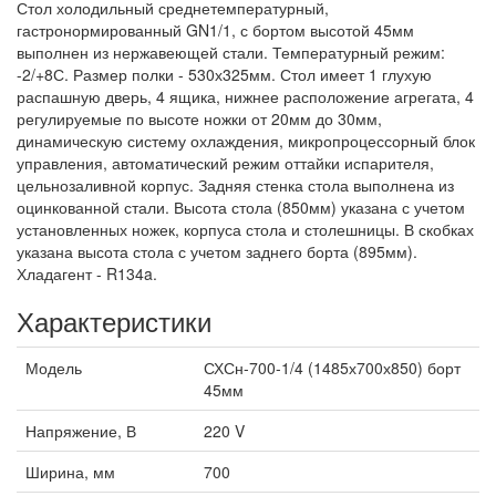
Стол холодильный среднетемпературный,
гастронормированный GN1/1, с бортом высотой 45мм
выполнен из нержавеющей стали. Температурный режим:
-2/+8С. Размер полки - 530х325мм. Стол имеет 1 глухую
распашную дверь, 4 ящика, нижнее расположение агрегата, 4
регулируемые по высоте ножки от 20мм до 30мм,
динамическую систему охлаждения, микропроцессорный блок
управления, автоматический режим оттайки испарителя,
цельнозаливной корпус. Задняя стенка стола выполнена из
оцинкованной стали. Высота стола (850мм) указана с учетом
установленных ножек, корпуса стола и столешницы. В скобках
указана высота стола с учетом заднего борта (895мм).
Хладагент - R134a.
Характеристики
Модель
СХСн-700-1/4 (1485х700х850) борт
45мм
Напряжение, В
220 V
Ширина, мм
700