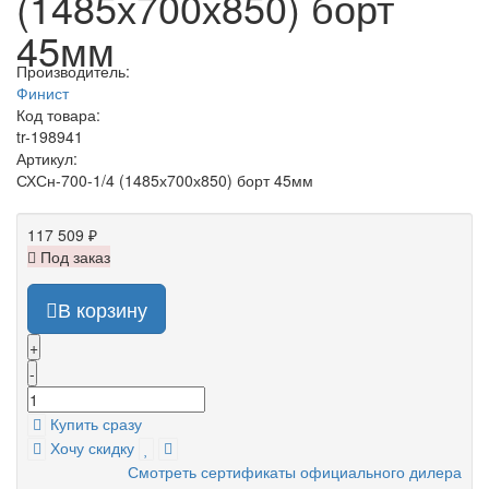
(1485х700х850) борт
45мм
Производитель:
Финист
Код товара:
tr-198941
Артикул:
СХСн-700-1/4 (1485х700х850) борт 45мм
117 509 ₽
Под заказ
В корзину
+
-
Купить сразу
Хочу скидку
Смотреть сертификаты официального дилера