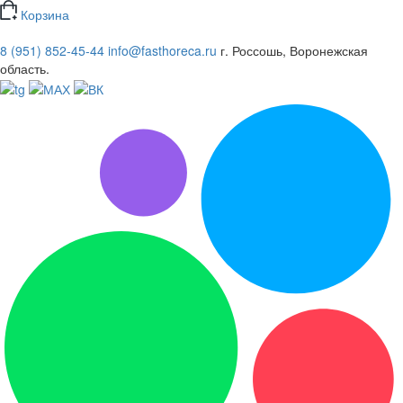
Корзина
8 (951) 852-45-44
info@fasthoreca.ru
г. Россошь, Воронежская
область.