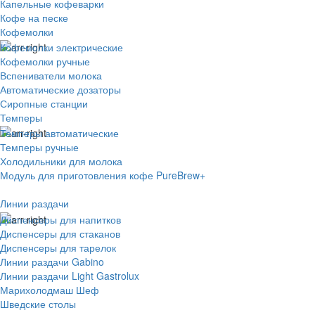
Капельные кофеварки
Кофе на песке
Кофемолки
Кофемолки электрические
Кофемолки ручные
Вспениватели молока
Автоматические дозаторы
Сиропные станции
Темперы
Темперы автоматические
Темперы ручные
Холодильники для молока
Модуль для приготовления кофе PureBrew+
Линии раздачи
Диспенсеры для напитков
Диспенсеры для стаканов
Диспенсеры для тарелок
Линии раздачи Gabino
Линии раздачи Light Gastrolux
Марихолодмаш Шеф
Шведские столы