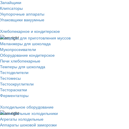
Запайщики
Клипсаторы
Укупорочные аппараты
Упаковщики вакуумные
Хлебопекарное и кондитерское
Аппараты для приготовления муссов
Меланжеры для шоколада
Мукопросеиватели
Оборудование кондитерское
Печи хлебопекарные
Темперы для шоколада
Тестоделители
Тестомесы
Тестоокруглители
Тестораскатки
Ферментаторы
Холодильное оборудование
Автомобильные холодильники
Агрегаты холодильные
Аппараты шоковой заморозки