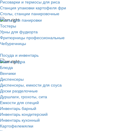
Рисоварки и термосы для риса
Станция упаковки картофеля фри
Столы, станции панировочные
Столы для панировки
Тостеры
Урны для фудкорта
Фритюрницы профессиональные
Чебуречницы
Посуда и инвентарь
Баки и ведра
Блюда
Венчики
Диспенсеры
Диспенсеры, емкости для соуса
Доски разделочные
Дуршлаги, грохоты, сита
Емкости для специй
Инвентарь барный
Инвентарь кондитерский
Инвентарь кухонный
Картофелемялки