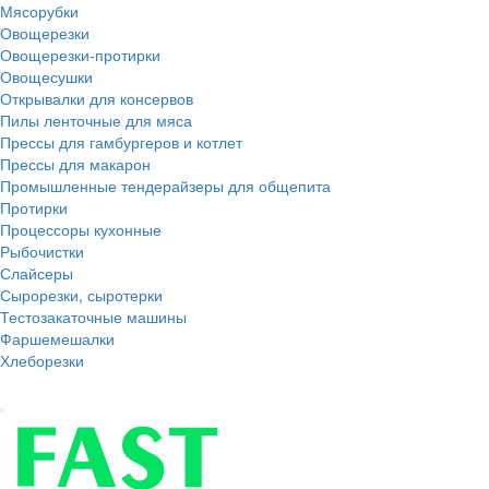
Мясорубки
Овощерезки
Овощерезки-протирки
Овощесушки
Открывалки для консервов
Пилы ленточные для мяса
Прессы для гамбургеров и котлет
Прессы для макарон
Промышленные тендерайзеры для общепита
Протирки
Процессоры кухонные
Рыбочистки
Слайсеры
Сырорезки, сыротерки
Тестозакаточные машины
Фаршемешалки
Хлеборезки