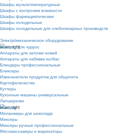
Шкафы мультитемпературные
Шкафы с контролем влажности
Шкафы фармацевтические
Шкафы холодильные
Шкафы холодильные для хлебопекарных производств
Электрoмеханическое оборудование
Аппарат для чуррос
Аппараты для заточки ножей
Аппараты для набивки колбас
Блендеры профессиональные
Бликсеры
Измельчители продуктов для общепита
Картофелечистки
Куттеры
Кухонные машины универсальные
Лапшерезки
Насадки
Меланжеры для шоколада
Миксеры
Миксеры ручные профессиональные
Мясомассажеры и маринаторы