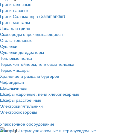
Грили галечные
Грили лавовые
Грили Саламандра (Salamander)
Гриль-мангалы
Лава для гриля
Сковороды опрокидывающиеся
Столы тепловые
Сушилки
Сушилки дегидраторы
Тепловые полки
Термоконтейнеры, тепловые тележки
Термомиксеры
Хранение и раздача бургеров
Чафиндиши
Шашлычницы
Шкафы жарочные, печи хлебопекарные
Шкафы расстоечные
Электрокипятильники
Электросковороды
Упаковочное оборудование
Аппараты термоупаковочные и термоусадочные