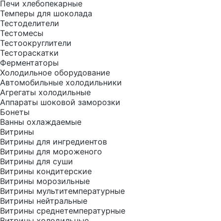
Печи хлебопекарные
Темперы для шоколада
Тестоделители
Тестомесы
Тестоокруглители
Тестораскатки
Ферментаторы
Холодильное оборудование
Автомобильные холодильники
Агрегаты холодильные
Аппараты шоковой заморозки
Бонеты
Ванны охлаждаемые
Витрины
Витрины для ингредиентов
Витрины для мороженого
Витрины для суши
Витрины кондитерские
Витрины морозильные
Витрины мультитемпературные
Витрины нейтральные
Витрины среднетемпературные
Витрины холодильные