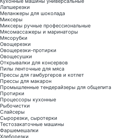
Кухонные машины универсальные
Лапшерезки
Меланжеры для шоколада
Миксеры
Миксеры ручные профессиональные
Мясомассажеры и маринаторы
Мясорубки
Овощерезки
Овощерезки-протирки
Овощесушки
Открывалки для консервов
Пилы ленточные для мяса
Прессы для гамбургеров и котлет
Прессы для макарон
Промышленные тендерайзеры для общепита
Протирки
Процессоры кухонные
Рыбочистки
Слайсеры
Сырорезки, сыротерки
Тестозакаточные машины
Фаршемешалки
Хлеборезки