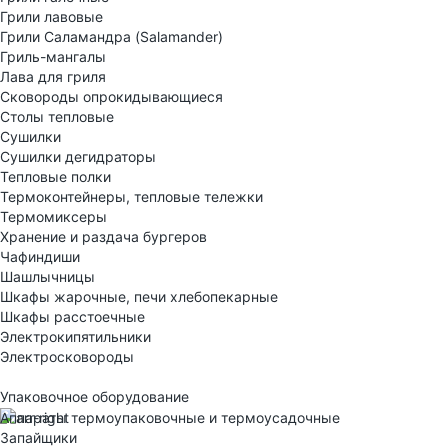
Грили лавовые
Грили Саламандра (Salamander)
Гриль-мангалы
Лава для гриля
Сковороды опрокидывающиеся
Столы тепловые
Сушилки
Сушилки дегидраторы
Тепловые полки
Термоконтейнеры, тепловые тележки
Термомиксеры
Хранение и раздача бургеров
Чафиндиши
Шашлычницы
Шкафы жарочные, печи хлебопекарные
Шкафы расстоечные
Электрокипятильники
Электросковороды
Упаковочное оборудование
Аппараты термоупаковочные и термоусадочные
Запайщики