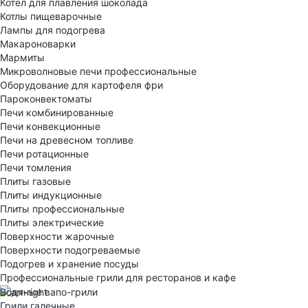
Котел для плавления шоколада
Котлы пищеварочные
Лампы для подогрева
Макароноварки
Мармиты
Микроволновые печи профессиональные
Оборудование для картофеля фри
Пароконвектоматы
Печи комбинированные
Печи конвекционные
Печи на древесном топливе
Печи ротационные
Печи томления
Плиты газовые
Плиты индукционные
Плиты профессиональные
Плиты электрические
Поверхности жарочные
Поверхности подогреваемые
Подогрев и хранение посуды
Профессиональные грили для ресторанов и кафе
Водяные вапо-грили
Грили галечные