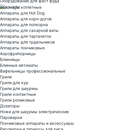
Оборудование для фаст фуда
Автоматы котлетные
Аппараты для Hot Dog
Аппараты для корн-догов
Аппараты для попкорна
Аппараты для сахарной ваты
Аппараты для тарталеток
Аппараты для трдельников
Аппараты пончиковые
Аэрофритюрницы
Блинницы
Блинные автоматы
Вафельницы профессиональные
Грили
Грили для кур
Грили для шаурмы
Грили контактные
Грили роликовые
Дозаторы
Ножи для шаурмы электрические
Пароварки
Пончиковые аппараты и аксессуары
Рисоварки и термосы для риса