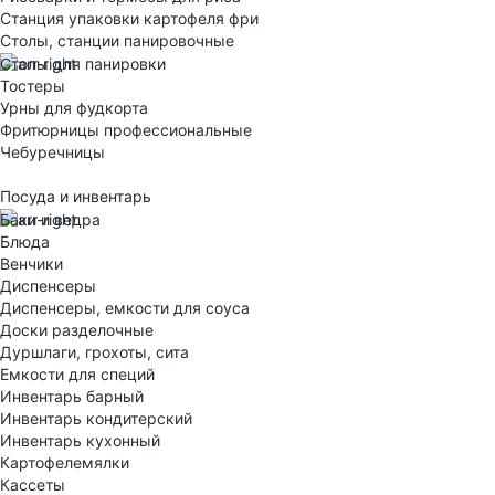
Станция упаковки картофеля фри
Столы, станции панировочные
Столы для панировки
Тостеры
Урны для фудкорта
Фритюрницы профессиональные
Чебуречницы
Посуда и инвентарь
Баки и ведра
Блюда
Венчики
Диспенсеры
Диспенсеры, емкости для соуса
Доски разделочные
Дуршлаги, грохоты, сита
Емкости для специй
Инвентарь барный
Инвентарь кондитерский
Инвентарь кухонный
Картофелемялки
Кассеты