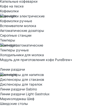
Капельные кофеварки
Кофе на песке
Кофемолки
Кофемолки электрические
Кофемолки ручные
Вспениватели молока
Автоматические дозаторы
Сиропные станции
Темперы
Темперы автоматические
Темперы ручные
Холодильники для молока
Модуль для приготовления кофе PureBrew+
Линии раздачи
Диспенсеры для напитков
Диспенсеры для стаканов
Диспенсеры для тарелок
Линии раздачи Gabino
Линии раздачи Light Gastrolux
Марихолодмаш Шеф
Шведские столы