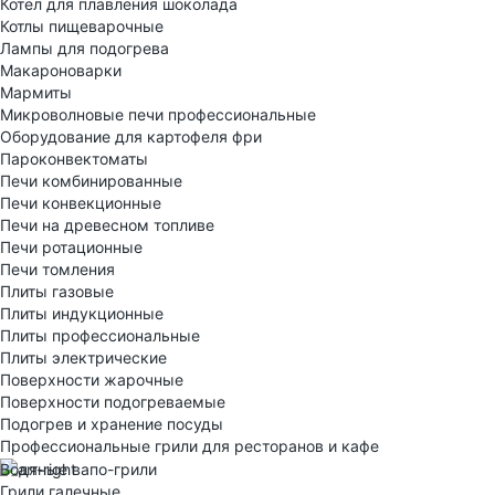
Котел для плавления шоколада
Котлы пищеварочные
Лампы для подогрева
Макароноварки
Мармиты
Микроволновые печи профессиональные
Оборудование для картофеля фри
Пароконвектоматы
Печи комбинированные
Печи конвекционные
Печи на древесном топливе
Печи ротационные
Печи томления
Плиты газовые
Плиты индукционные
Плиты профессиональные
Плиты электрические
Поверхности жарочные
Поверхности подогреваемые
Подогрев и хранение посуды
Профессиональные грили для ресторанов и кафе
Водяные вапо-грили
Грили галечные