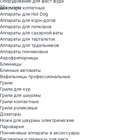
Оборудование для фаст фуда
Автоматы котлетные
Аппараты для Hot Dog
Аппараты для корн-догов
Аппараты для попкорна
Аппараты для сахарной ваты
Аппараты для тарталеток
Аппараты для трдельников
Аппараты пончиковые
Аэрофритюрницы
Блинницы
Блинные автоматы
Вафельницы профессиональные
Грили
Грили для кур
Грили для шаурмы
Грили контактные
Грили роликовые
Дозаторы
Ножи для шаурмы электрические
Пароварки
Пончиковые аппараты и аксессуары
Рисоварки и термосы для риса