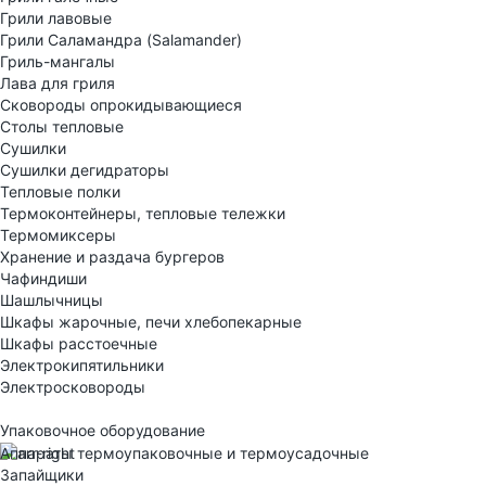
Грили лавовые
Грили Саламандра (Salamander)
Гриль-мангалы
Лава для гриля
Сковороды опрокидывающиеся
Столы тепловые
Сушилки
Сушилки дегидраторы
Тепловые полки
Термоконтейнеры, тепловые тележки
Термомиксеры
Хранение и раздача бургеров
Чафиндиши
Шашлычницы
Шкафы жарочные, печи хлебопекарные
Шкафы расстоечные
Электрокипятильники
Электросковороды
Упаковочное оборудование
Аппараты термоупаковочные и термоусадочные
Запайщики