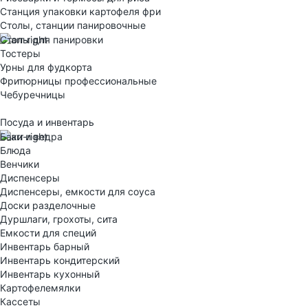
Станция упаковки картофеля фри
Столы, станции панировочные
Столы для панировки
Тостеры
Урны для фудкорта
Фритюрницы профессиональные
Чебуречницы
Посуда и инвентарь
Баки и ведра
Блюда
Венчики
Диспенсеры
Диспенсеры, емкости для соуса
Доски разделочные
Дуршлаги, грохоты, сита
Емкости для специй
Инвентарь барный
Инвентарь кондитерский
Инвентарь кухонный
Картофелемялки
Кассеты