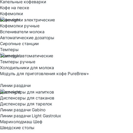
Капельные кофеварки
Кофе на песке
Кофемолки
Кофемолки электрические
Кофемолки ручные
Вспениватели молока
Автоматические дозаторы
Сиропные станции
Темперы
Темперы автоматические
Темперы ручные
Холодильники для молока
Модуль для приготовления кофе PureBrew+
Линии раздачи
Диспенсеры для напитков
Диспенсеры для стаканов
Диспенсеры для тарелок
Линии раздачи Gabino
Линии раздачи Light Gastrolux
Марихолодмаш Шеф
Шведские столы