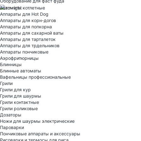
Оборудование для фаст фуда
Автоматы котлетные
Аппараты для Hot Dog
Аппараты для корн-догов
Аппараты для попкорна
Аппараты для сахарной ваты
Аппараты для тарталеток
Аппараты для трдельников
Аппараты пончиковые
Аэрофритюрницы
Блинницы
Блинные автоматы
Вафельницы профессиональные
Грили
Грили для кур
Грили для шаурмы
Грили контактные
Грили роликовые
Дозаторы
Ножи для шаурмы электрические
Пароварки
Пончиковые аппараты и аксессуары
Рисоварки и термосы для риса