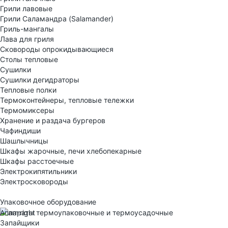
Грили лавовые
Грили Саламандра (Salamander)
Гриль-мангалы
Лава для гриля
Сковороды опрокидывающиеся
Столы тепловые
Сушилки
Сушилки дегидраторы
Тепловые полки
Термоконтейнеры, тепловые тележки
Термомиксеры
Хранение и раздача бургеров
Чафиндиши
Шашлычницы
Шкафы жарочные, печи хлебопекарные
Шкафы расстоечные
Электрокипятильники
Электросковороды
Упаковочное оборудование
Аппараты термоупаковочные и термоусадочные
Запайщики