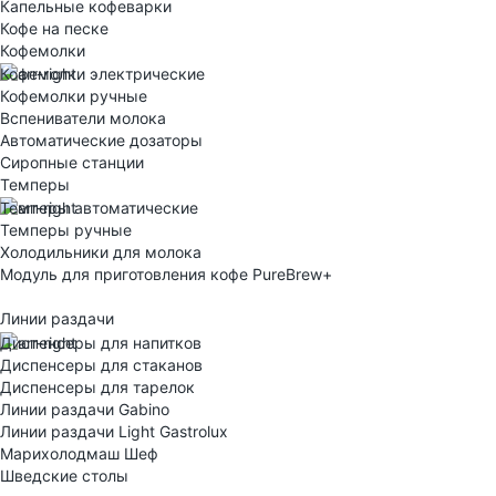
Капельные кофеварки
Кофе на песке
Кофемолки
Кофемолки электрические
Кофемолки ручные
Вспениватели молока
Автоматические дозаторы
Сиропные станции
Темперы
Темперы автоматические
Темперы ручные
Холодильники для молока
Модуль для приготовления кофе PureBrew+
Линии раздачи
Диспенсеры для напитков
Диспенсеры для стаканов
Диспенсеры для тарелок
Линии раздачи Gabino
Линии раздачи Light Gastrolux
Марихолодмаш Шеф
Шведские столы