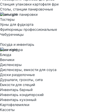
Станция упаковки картофеля фри
Столы, станции панировочные
Столы для панировки
Тостеры
Урны для фудкорта
Фритюрницы профессиональные
Чебуречницы
Посуда и инвентарь
Баки и ведра
Блюда
Венчики
Диспенсеры
Диспенсеры, емкости для соуса
Доски разделочные
Дуршлаги, грохоты, сита
Емкости для специй
Инвентарь барный
Инвентарь кондитерский
Инвентарь кухонный
Картофелемялки
Кассеты