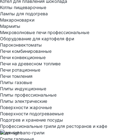
Котел для плавления шоколада
Котлы пищеварочные
Лампы для подогрева
Макароноварки
Мармиты
Микроволновые печи профессиональные
Оборудование для картофеля фри
Пароконвектоматы
Печи комбинированные
Печи конвекционные
Печи на древесном топливе
Печи ротационные
Печи томления
Плиты газовые
Плиты индукционные
Плиты профессиональные
Плиты электрические
Поверхности жарочные
Поверхности подогреваемые
Подогрев и хранение посуды
Профессиональные грили для ресторанов и кафе
Водяные вапо-грили
Грили галечные