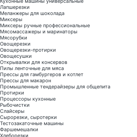
Кухонные машины универсальные
Лапшерезки
Меланжеры для шоколада
Миксеры
Миксеры ручные профессиональные
Мясомассажеры и маринаторы
Мясорубки
Овощерезки
Овощерезки-протирки
Овощесушки
Открывалки для консервов
Пилы ленточные для мяса
Прессы для гамбургеров и котлет
Прессы для макарон
Промышленные тендерайзеры для общепита
Протирки
Процессоры кухонные
Рыбочистки
Слайсеры
Сырорезки, сыротерки
Тестозакаточные машины
Фаршемешалки
Хлеборезки