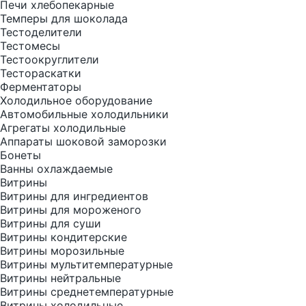
Печи хлебопекарные
Темперы для шоколада
Тестоделители
Тестомесы
Тестоокруглители
Тестораскатки
Ферментаторы
Холодильное оборудование
Автомобильные холодильники
Агрегаты холодильные
Аппараты шоковой заморозки
Бонеты
Ванны охлаждаемые
Витрины
Витрины для ингредиентов
Витрины для мороженого
Витрины для суши
Витрины кондитерские
Витрины морозильные
Витрины мультитемпературные
Витрины нейтральные
Витрины среднетемпературные
Витрины холодильные