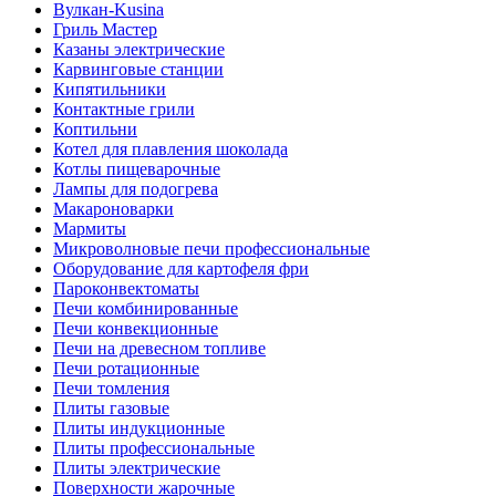
Вулкан-Kusina
Гриль Мастер
Казаны электрические
Карвинговые станции
Кипятильники
Контактные грили
Коптильни
Котел для плавления шоколада
Котлы пищеварочные
Лампы для подогрева
Макароноварки
Мармиты
Микроволновые печи профессиональные
Оборудование для картофеля фри
Пароконвектоматы
Печи комбинированные
Печи конвекционные
Печи на древесном топливе
Печи ротационные
Печи томления
Плиты газовые
Плиты индукционные
Плиты профессиональные
Плиты электрические
Поверхности жарочные