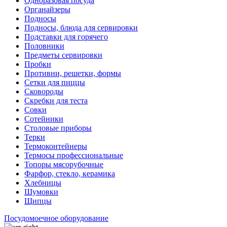
Одноразовая посуда
Органайзеры
Подносы
Подносы, блюда для сервировки
Подставки для горячего
Половники
Предметы сервировки
Пробки
Противни, решетки, формы
Сетки для пиццы
Сковороды
Скребки для теста
Совки
Сотейники
Столовые приборы
Терки
Термоконтейнеры
Термосы профессиональные
Топоры мясорубочные
Фарфор, стекло, керамика
Хлебницы
Шумовки
Щипцы
Посудомоечное оборудование