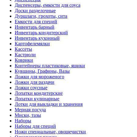
Диспенсеры, емкости для соуса
Доски разделочные
Дуршлаги, грохоты, сита
Емкости для специй
Инвентарь барный
Инвентарь кондитерский
Инвентарь кухонный
Картофелемялки
Кассеты
Кастрюли
Коврики
Контейнеры пластиковые, ящики
Кувшины, Графины, Вазы
Ложки для мороженого
Ложки для раздачи
Ложки соусные
Лопатки кондитерские
Лопатки кулинарные
Лотки для выкладки и хранения
Мерная посуда
Миски, тазы
Наборы
Наборы для специй
Ножи специальные, овощечистки