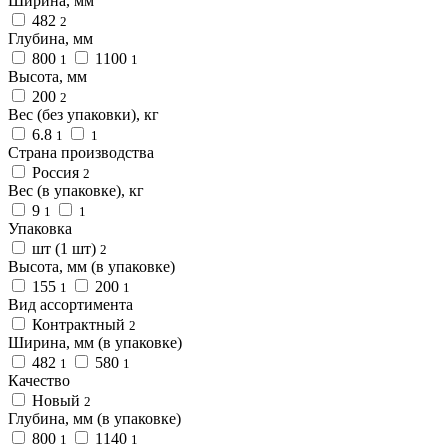
Ширина, мм
482
2
Глубина, мм
800
1100
1
1
Высота, мм
200
2
Вес (без упаковки), кг
6.8
1
1
Страна производства
Россия
2
Вес (в упаковке), кг
9
1
1
Упаковка
шт (1 шт)
2
Высота, мм (в упаковке)
155
200
1
1
Вид ассортимента
Контрактный
2
Ширина, мм (в упаковке)
482
580
1
1
Качество
Новый
2
Глубина, мм (в упаковке)
800
1140
1
1