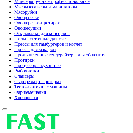
Миксеры ручные профессиональные
Мясомассажеры и маринаторы
Мясорубки
Овощерезки
Овощерезки-протирки
Овощесушки
Открывалки для консервов
Пилы ленточные для мяса
Прессы для гамбургеров и котлет
Прессы для макарон
Промышленные тендерайзеры для общепита
Протирки
Процессоры кухонные
Рыбочистки
Слайсеры
Сырорезки, сыротерки
Тестозакаточные машины
Фаршемешалки
Хлеборезки