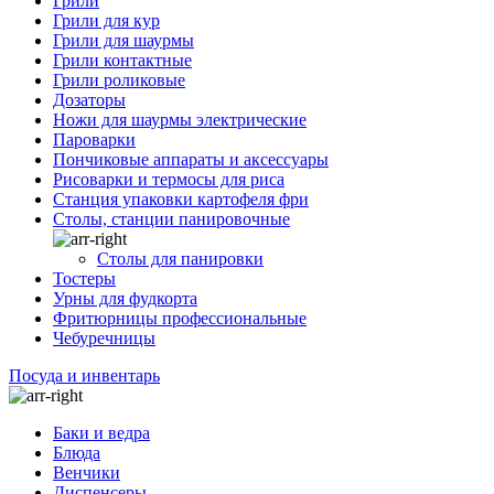
Грили
Грили для кур
Грили для шаурмы
Грили контактные
Грили роликовые
Дозаторы
Ножи для шаурмы электрические
Пароварки
Пончиковые аппараты и аксессуары
Рисоварки и термосы для риса
Станция упаковки картофеля фри
Столы, станции панировочные
Столы для панировки
Тостеры
Урны для фудкорта
Фритюрницы профессиональные
Чебуречницы
Посуда и инвентарь
Баки и ведра
Блюда
Венчики
Диспенсеры