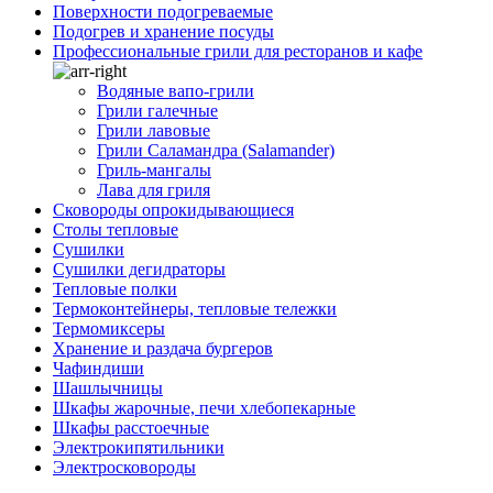
Поверхности подогреваемые
Подогрев и хранение посуды
Профессиональные грили для ресторанов и кафе
Водяные вапо-грили
Грили галечные
Грили лавовые
Грили Саламандра (Salamander)
Гриль-мангалы
Лава для гриля
Сковороды опрокидывающиеся
Столы тепловые
Сушилки
Сушилки дегидраторы
Тепловые полки
Термоконтейнеры, тепловые тележки
Термомиксеры
Хранение и раздача бургеров
Чафиндиши
Шашлычницы
Шкафы жарочные, печи хлебопекарные
Шкафы расстоечные
Электрокипятильники
Электросковороды