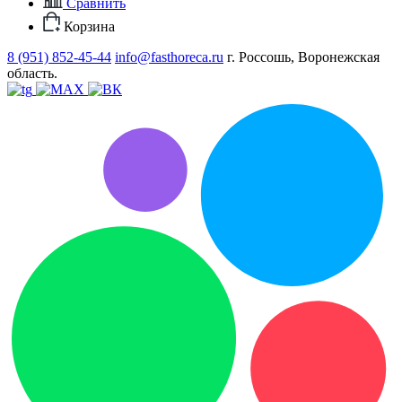
Сравнить
Корзина
8 (951) 852-45-44
info@fasthoreca.ru
г. Россошь, Воронежская
область.