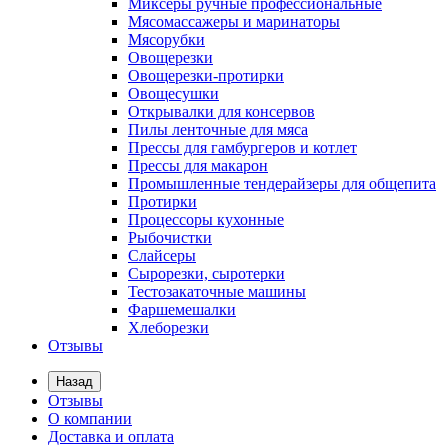
Миксеры ручные профессиональные
Мясомассажеры и маринаторы
Мясорубки
Овощерезки
Овощерезки-протирки
Овощесушки
Открывалки для консервов
Пилы ленточные для мяса
Прессы для гамбургеров и котлет
Прессы для макарон
Промышленные тендерайзеры для общепита
Протирки
Процессоры кухонные
Рыбочистки
Слайсеры
Сырорезки, сыротерки
Тестозакаточные машины
Фаршемешалки
Хлеборезки
Отзывы
Назад
Отзывы
О компании
Доставка и оплата