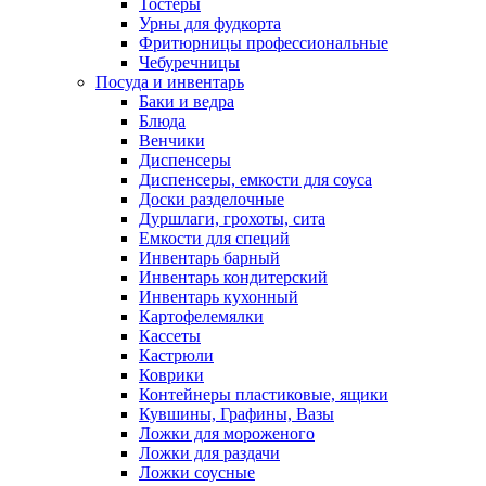
Тостеры
Урны для фудкорта
Фритюрницы профессиональные
Чебуречницы
Посуда и инвентарь
Баки и ведра
Блюда
Венчики
Диспенсеры
Диспенсеры, емкости для соуса
Доски разделочные
Дуршлаги, грохоты, сита
Емкости для специй
Инвентарь барный
Инвентарь кондитерский
Инвентарь кухонный
Картофелемялки
Кассеты
Кастрюли
Коврики
Контейнеры пластиковые, ящики
Кувшины, Графины, Вазы
Ложки для мороженого
Ложки для раздачи
Ложки соусные