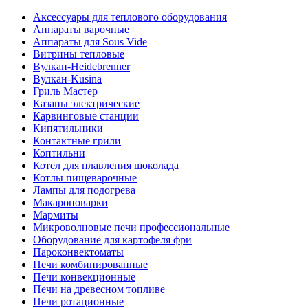
Аксессуары для теплового оборудования
Аппараты варочные
Аппараты для Sous Vide
Витрины тепловые
Вулкан-Heidebrenner
Вулкан-Kusina
Гриль Мастер
Казаны электрические
Карвинговые станции
Кипятильники
Контактные грили
Коптильни
Котел для плавления шоколада
Котлы пищеварочные
Лампы для подогрева
Макароноварки
Мармиты
Микроволновые печи профессиональные
Оборудование для картофеля фри
Пароконвектоматы
Печи комбинированные
Печи конвекционные
Печи на древесном топливе
Печи ротационные