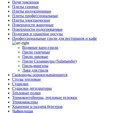
Печи томления
Плиты газовые
Плиты индукционные
Плиты профессиональные
Плиты электрические
Поверхности жарочные
Поверхности подогреваемые
Подогрев и хранение посуды
Профессиональные грили для ресторанов и кафе
Водяные вапо-грили
Грили галечные
Грили лавовые
Грили Саламандра (Salamander)
Гриль-мангалы
Лава для гриля
Сковороды опрокидывающиеся
Столы тепловые
Сушилки
Сушилки дегидраторы
Тепловые полки
Термоконтейнеры, тепловые тележки
Термомиксеры
Хранение и раздача бургеров
Чафиндиши