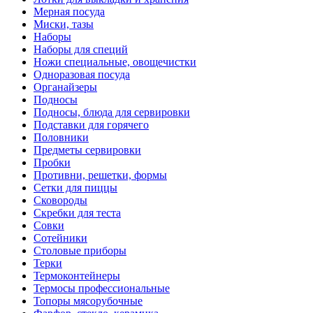
Мерная посуда
Миски, тазы
Наборы
Наборы для специй
Ножи специальные, овощечистки
Одноразовая посуда
Органайзеры
Подносы
Подносы, блюда для сервировки
Подставки для горячего
Половники
Предметы сервировки
Пробки
Противни, решетки, формы
Сетки для пиццы
Сковороды
Скребки для теста
Совки
Сотейники
Столовые приборы
Терки
Термоконтейнеры
Термосы профессиональные
Топоры мясорубочные