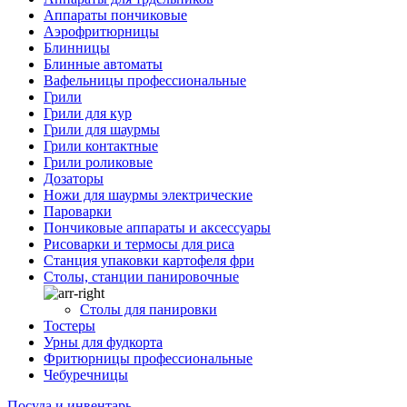
Аппараты пончиковые
Аэрофритюрницы
Блинницы
Блинные автоматы
Вафельницы профессиональные
Грили
Грили для кур
Грили для шаурмы
Грили контактные
Грили роликовые
Дозаторы
Ножи для шаурмы электрические
Пароварки
Пончиковые аппараты и аксессуары
Рисоварки и термосы для риса
Станция упаковки картофеля фри
Столы, станции панировочные
Столы для панировки
Тостеры
Урны для фудкорта
Фритюрницы профессиональные
Чебуречницы
Посуда и инвентарь