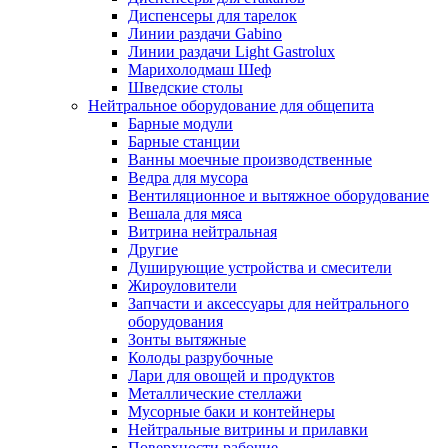
Диспенсеры для тарелок
Линии раздачи Gabino
Линии раздачи Light Gastrolux
Марихолодмаш Шеф
Шведские столы
Нейтральное оборудование для общепита
Барные модули
Барные станции
Ванны моечные производственные
Ведра для мусора
Вентиляционное и вытяжное оборудование
Вешала для мяса
Витрина нейтральная
Другие
Душирующие устройства и смесители
Жироуловители
Запчасти и аксессуары для нейтрального
оборудования
Зонты вытяжные
Колоды разрубочные
Лари для овощей и продуктов
Металлические стеллажи
Мусорные баки и контейнеры
Нейтральные витрины и прилавки
Поверхности рабочие