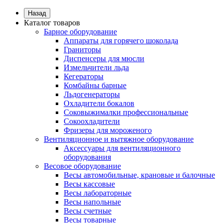
Назад
Каталог товаров
Барное оборудование
Аппараты для горячего шоколада
Граниторы
Диспенсеры для мюсли
Измельчители льда
Кегераторы
Комбайны барные
Льдогенераторы
Охладители бокалов
Соковыжималки профессиональные
Сокоохладители
Фризеры для мороженого
Вентиляционное и вытяжное оборудование
Аксессуары для вентиляционного
оборудования
Весовое оборудование
Весы автомобильные, крановые и балочные
Весы кассовые
Весы лабораторные
Весы напольные
Весы счетные
Весы товарные