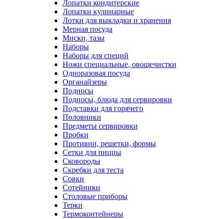
Лопатки кондитерские
Лопатки кулинарные
Лотки для выкладки и хранения
Мерная посуда
Миски, тазы
Наборы
Наборы для специй
Ножи специальные, овощечистки
Одноразовая посуда
Органайзеры
Подносы
Подносы, блюда для сервировки
Подставки для горячего
Половники
Предметы сервировки
Пробки
Противни, решетки, формы
Сетки для пиццы
Сковороды
Скребки для теста
Совки
Сотейники
Столовые приборы
Терки
Термоконтейнеры