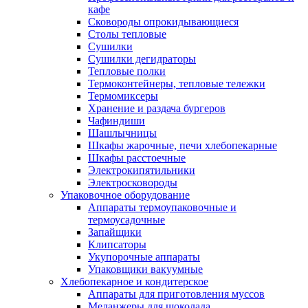
кафе
Сковороды опрокидывающиеся
Столы тепловые
Сушилки
Сушилки дегидраторы
Тепловые полки
Термоконтейнеры, тепловые тележки
Термомиксеры
Хранение и раздача бургеров
Чафиндиши
Шашлычницы
Шкафы жарочные, печи хлебопекарные
Шкафы расстоечные
Электрокипятильники
Электросковороды
Упаковочное оборудование
Аппараты термоупаковочные и
термоусадочные
Запайщики
Клипсаторы
Укупорочные аппараты
Упаковщики вакуумные
Хлебопекарное и кондитерское
Аппараты для приготовления муссов
Меланжеры для шоколада