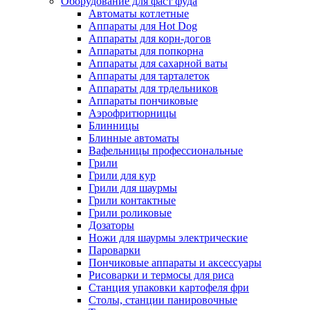
Оборудование для фаст фуда
Автоматы котлетные
Аппараты для Hot Dog
Аппараты для корн-догов
Аппараты для попкорна
Аппараты для сахарной ваты
Аппараты для тарталеток
Аппараты для трдельников
Аппараты пончиковые
Аэрофритюрницы
Блинницы
Блинные автоматы
Вафельницы профессиональные
Грили
Грили для кур
Грили для шаурмы
Грили контактные
Грили роликовые
Дозаторы
Ножи для шаурмы электрические
Пароварки
Пончиковые аппараты и аксессуары
Рисоварки и термосы для риса
Станция упаковки картофеля фри
Столы, станции панировочные