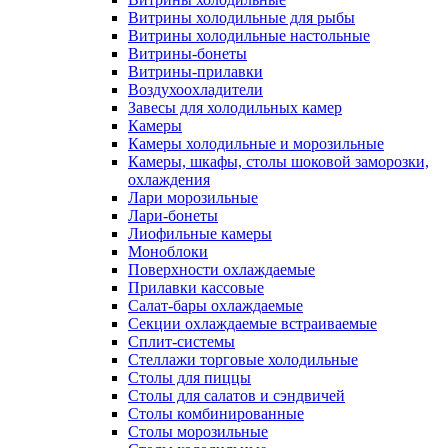
Витрины холодильные для рыбы
Витрины холодильные настольные
Витрины-бонеты
Витрины-прилавки
Воздухоохладители
Завесы для холодильных камер
Камеры
Камеры холодильные и морозильные
Камеры, шкафы, столы шоковой заморозки,
охлаждения
Лари морозильные
Лари-бонеты
Лиофильные камеры
Моноблоки
Поверхности охлаждаемые
Прилавки кассовые
Салат-бары охлаждаемые
Секции охлаждаемые встраиваемые
Сплит-системы
Стеллажи торговые холодильные
Столы для пиццы
Столы для салатов и сэндвичей
Столы комбинированные
Столы морозильные