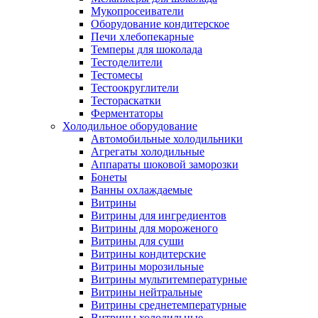
Мукопросеиватели
Оборудование кондитерское
Печи хлебопекарные
Темперы для шоколада
Тестоделители
Тестомесы
Тестоокруглители
Тестораскатки
Ферментаторы
Холодильное оборудование
Автомобильные холодильники
Агрегаты холодильные
Аппараты шоковой заморозки
Бонеты
Ванны охлаждаемые
Витрины
Витрины для ингредиентов
Витрины для мороженого
Витрины для суши
Витрины кондитерские
Витрины морозильные
Витрины мультитемпературные
Витрины нейтральные
Витрины среднетемпературные
Витрины холодильные