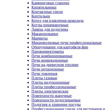
Карвинговые станции
Кипятильники
Контактные грили
Коптильни
Котел для плавления шоколада
Котлы пищеварочные
Лампы для подогрева
Макароноварки
Мармиты
Микроволновые печи профессиональные
Оборудование для картофеля фри
Пароконвектоматы
Печи комбинированные
Печи конвекционные
Печи на древесном топливе
Печи ротационные
Печи томления
Плиты газовые
Плиты индукционные
Плиты профессиональные
Плиты электрические
Поверхности жарочные
Поверхности подогреваемые
Подогрев и хранение посуды
Профессиональные грили для ресторанов и