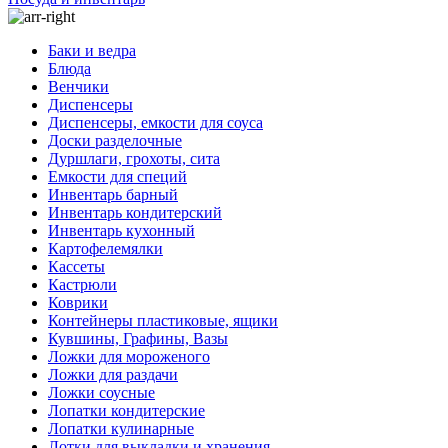
Баки и ведра
Блюда
Венчики
Диспенсеры
Диспенсеры, емкости для соуса
Доски разделочные
Дуршлаги, грохоты, сита
Емкости для специй
Инвентарь барный
Инвентарь кондитерский
Инвентарь кухонный
Картофелемялки
Кассеты
Кастрюли
Коврики
Контейнеры пластиковые, ящики
Кувшины, Графины, Вазы
Ложки для мороженого
Ложки для раздачи
Ложки соусные
Лопатки кондитерские
Лопатки кулинарные
Лотки для выкладки и хранения