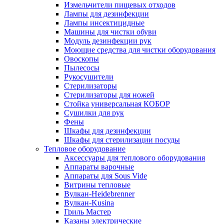
Измельчители пищевых отходов
Лампы для дезинфекции
Лампы инсектицидные
Машины для чистки обуви
Модуль дезинфекции рук
Моющие средства для чистки оборудования
Овоскопы
Пылесосы
Рукосушители
Стерилизаторы
Стерилизаторы для ножей
Стойка универсальная КОБОР
Сушилки для рук
Фены
Шкафы для дезинфекции
Шкафы для стерилизации посуды
Тепловое оборудование
Аксессуары для теплового оборудования
Аппараты варочные
Аппараты для Sous Vide
Витрины тепловые
Вулкан-Heidebrenner
Вулкан-Kusina
Гриль Мастер
Казаны электрические