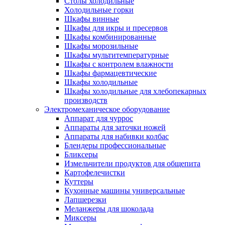
Столы холодильные
Холодильные горки
Шкафы винные
Шкафы для икры и пресервов
Шкафы комбинированные
Шкафы морозильные
Шкафы мультитемпературные
Шкафы с контролем влажности
Шкафы фармацевтические
Шкафы холодильные
Шкафы холодильные для хлебопекарных
производств
Электрoмеханическое оборудование
Аппарат для чуррос
Аппараты для заточки ножей
Аппараты для набивки колбас
Блендеры профессиональные
Бликсеры
Измельчители продуктов для общепита
Картофелечистки
Куттеры
Кухонные машины универсальные
Лапшерезки
Меланжеры для шоколада
Миксеры