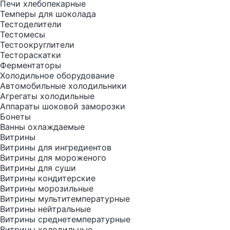
Печи хлебопекарные
Темперы для шоколада
Тестоделители
Тестомесы
Тестоокруглители
Тестораскатки
Ферментаторы
Холодильное оборудование
Автомобильные холодильники
Агрегаты холодильные
Аппараты шоковой заморозки
Бонеты
Ванны охлаждаемые
Витрины
Витрины для ингредиентов
Витрины для мороженого
Витрины для суши
Витрины кондитерские
Витрины морозильные
Витрины мультитемпературные
Витрины нейтральные
Витрины среднетемпературные
Витрины холодильные