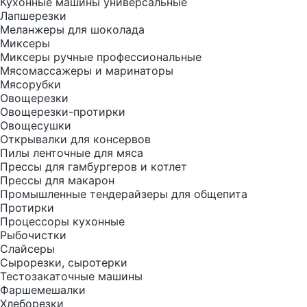
Кухонные машины универсальные
Лапшерезки
Меланжеры для шоколада
Миксеры
Миксеры ручные профессиональные
Мясомассажеры и маринаторы
Мясорубки
Овощерезки
Овощерезки-протирки
Овощесушки
Открывалки для консервов
Пилы ленточные для мяса
Прессы для гамбургеров и котлет
Прессы для макарон
Промышленные тендерайзеры для общепита
Протирки
Процессоры кухонные
Рыбочистки
Слайсеры
Сырорезки, сыротерки
Тестозакаточные машины
Фаршемешалки
Хлеборезки