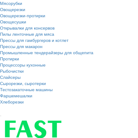
Мясорубки
Овощерезки
Овощерезки-протирки
Овощесушки
Открывалки для консервов
Пилы ленточные для мяса
Прессы для гамбургеров и котлет
Прессы для макарон
Промышленные тендерайзеры для общепита
Протирки
Процессоры кухонные
Рыбочистки
Слайсеры
Сырорезки, сыротерки
Тестозакаточные машины
Фаршемешалки
Хлеборезки