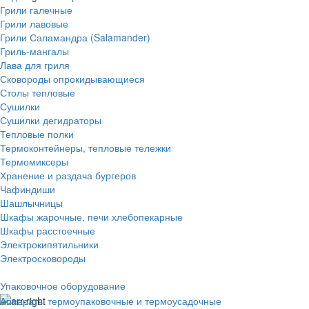
Грили галечные
Грили лавовые
Грили Саламандра (Salamander)
Гриль-мангалы
Лава для гриля
Сковороды опрокидывающиеся
Столы тепловые
Сушилки
Сушилки дегидраторы
Тепловые полки
Термоконтейнеры, тепловые тележки
Термомиксеры
Хранение и раздача бургеров
Чафиндиши
Шашлычницы
Шкафы жарочные, печи хлебопекарные
Шкафы расстоечные
Электрокипятильники
Электросковороды
Упаковочное оборудование
Аппараты термоупаковочные и термоусадочные