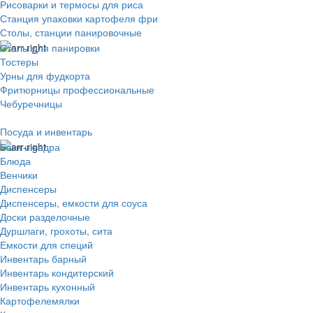
Рисоварки и термосы для риса
Станция упаковки картофеля фри
Столы, станции панировочные
Столы для панировки
Тостеры
Урны для фудкорта
Фритюрницы профессиональные
Чебуречницы
Посуда и инвентарь
Баки и ведра
Блюда
Венчики
Диспенсеры
Диспенсеры, емкости для соуса
Доски разделочные
Дуршлаги, грохоты, сита
Емкости для специй
Инвентарь барный
Инвентарь кондитерский
Инвентарь кухонный
Картофелемялки