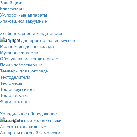
Запайщики
Клипсаторы
Укупорочные аппараты
Упаковщики вакуумные
Хлебопекарное и кондитерское
Аппараты для приготовления муссов
Меланжеры для шоколада
Мукопросеиватели
Оборудование кондитерское
Печи хлебопекарные
Темперы для шоколада
Тестоделители
Тестомесы
Тестоокруглители
Тестораскатки
Ферментаторы
Холодильное оборудование
Автомобильные холодильники
Агрегаты холодильные
Аппараты шоковой заморозки