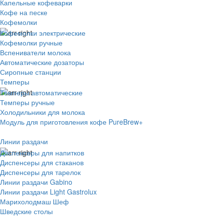
Капельные кофеварки
Кофе на песке
Кофемолки
Кофемолки электрические
Кофемолки ручные
Вспениватели молока
Автоматические дозаторы
Сиропные станции
Темперы
Темперы автоматические
Темперы ручные
Холодильники для молока
Модуль для приготовления кофе PureBrew+
Линии раздачи
Диспенсеры для напитков
Диспенсеры для стаканов
Диспенсеры для тарелок
Линии раздачи Gabino
Линии раздачи Light Gastrolux
Марихолодмаш Шеф
Шведские столы