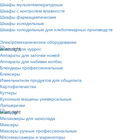
Шкафы мультитемпературные
Шкафы с контролем влажности
Шкафы фармацевтические
Шкафы холодильные
Шкафы холодильные для хлебопекарных производств
Электрoмеханическое оборудование
Аппарат для чуррос
Аппараты для заточки ножей
Аппараты для набивки колбас
Блендеры профессиональные
Бликсеры
Измельчители продуктов для общепита
Картофелечистки
Куттеры
Кухонные машины универсальные
Лапшерезки
Насадки
Меланжеры для шоколада
Миксеры
Миксеры ручные профессиональные
Мясомассажеры и маринаторы