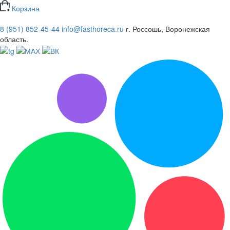
Корзина
8 (951) 852-45-44
info@fasthoreca.ru
г. Россошь, Воронежская
область.