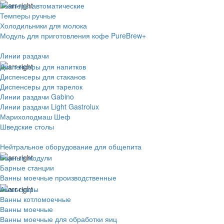
Темперы автоматические
Темперы ручные
Холодильники для молока
Модуль для приготовления кофе PureBrew+
Линии раздачи
Диспенсеры для напитков
Диспенсеры для стаканов
Диспенсеры для тарелок
Линии раздачи Gabino
Линии раздачи Light Gastrolux
Марихолодмаш Шеф
Шведские столы
Нейтральное оборудование для общепита
Барные модули
Барные станции
Ванны моечные производственные
Аксессуары
Ванны котломоечные
Ванны моечные
Ванны моечные для обработки яиц