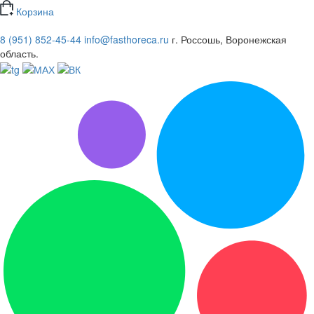
Корзина
8 (951) 852-45-44
info@fasthoreca.ru
г. Россошь, Воронежская
область.