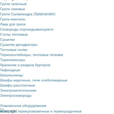
Грили галечные
Грили лавовые
Грили Саламандра (Salamander)
Гриль-мангалы
Лава для гриля
Сковороды опрокидывающиеся
Столы тепловые
Сушилки
Сушилки дегидраторы
Тепловые полки
Термоконтейнеры, тепловые тележки
Термомиксеры
Хранение и раздача бургеров
Чафиндиши
Шашлычницы
Шкафы жарочные, печи хлебопекарные
Шкафы расстоечные
Электрокипятильники
Электросковороды
Упаковочное оборудование
Аппараты термоупаковочные и термоусадочные