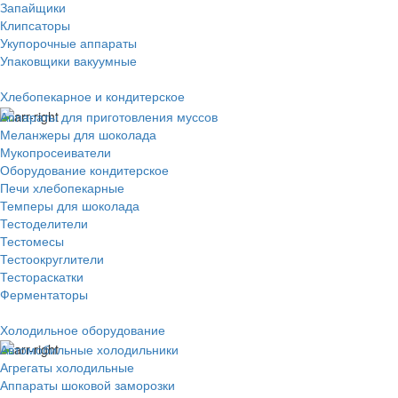
Запайщики
Клипсаторы
Укупорочные аппараты
Упаковщики вакуумные
Хлебопекарное и кондитерское
Аппараты для приготовления муссов
Меланжеры для шоколада
Мукопросеиватели
Оборудование кондитерское
Печи хлебопекарные
Темперы для шоколада
Тестоделители
Тестомесы
Тестоокруглители
Тестораскатки
Ферментаторы
Холодильное оборудование
Автомобильные холодильники
Агрегаты холодильные
Аппараты шоковой заморозки