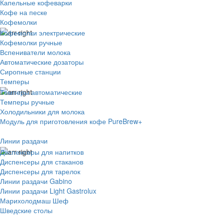
Капельные кофеварки
Кофе на песке
Кофемолки
Кофемолки электрические
Кофемолки ручные
Вспениватели молока
Автоматические дозаторы
Сиропные станции
Темперы
Темперы автоматические
Темперы ручные
Холодильники для молока
Модуль для приготовления кофе PureBrew+
Линии раздачи
Диспенсеры для напитков
Диспенсеры для стаканов
Диспенсеры для тарелок
Линии раздачи Gabino
Линии раздачи Light Gastrolux
Марихолодмаш Шеф
Шведские столы