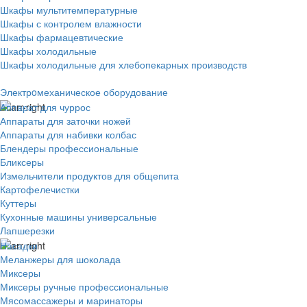
Шкафы мультитемпературные
Шкафы с контролем влажности
Шкафы фармацевтические
Шкафы холодильные
Шкафы холодильные для хлебопекарных производств
Электрoмеханическое оборудование
Аппарат для чуррос
Аппараты для заточки ножей
Аппараты для набивки колбас
Блендеры профессиональные
Бликсеры
Измельчители продуктов для общепита
Картофелечистки
Куттеры
Кухонные машины универсальные
Лапшерезки
Насадки
Меланжеры для шоколада
Миксеры
Миксеры ручные профессиональные
Мясомассажеры и маринаторы