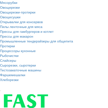
Мясорубки
Овощерезки
Овощерезки-протирки
Овощесушки
Открывалки для консервов
Пилы ленточные для мяса
Прессы для гамбургеров и котлет
Прессы для макарон
Промышленные тендерайзеры для общепита
Протирки
Процессоры кухонные
Рыбочистки
Слайсеры
Сырорезки, сыротерки
Тестозакаточные машины
Фаршемешалки
Хлеборезки