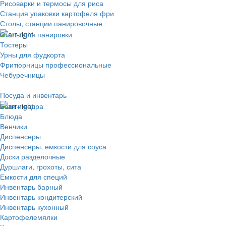
Рисоварки и термосы для риса
Станция упаковки картофеля фри
Столы, станции панировочные
Столы для панировки
Тостеры
Урны для фудкорта
Фритюрницы профессиональные
Чебуречницы
Посуда и инвентарь
Баки и ведра
Блюда
Венчики
Диспенсеры
Диспенсеры, емкости для соуса
Доски разделочные
Дуршлаги, грохоты, сита
Емкости для специй
Инвентарь барный
Инвентарь кондитерский
Инвентарь кухонный
Картофелемялки