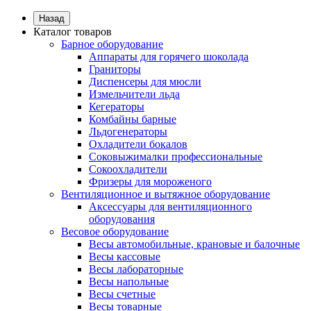
Назад
Каталог товаров
Барное оборудование
Аппараты для горячего шоколада
Граниторы
Диспенсеры для мюсли
Измельчители льда
Кегераторы
Комбайны барные
Льдогенераторы
Охладители бокалов
Соковыжималки профессиональные
Сокоохладители
Фризеры для мороженого
Вентиляционное и вытяжное оборудование
Аксессуары для вентиляционного
оборудования
Весовое оборудование
Весы автомобильные, крановые и балочные
Весы кассовые
Весы лабораторные
Весы напольные
Весы счетные
Весы товарные