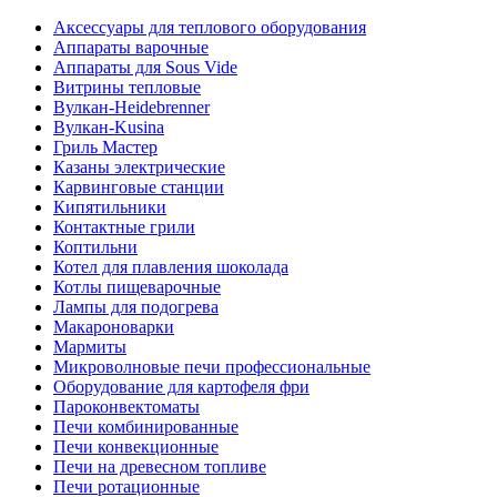
Аксессуары для теплового оборудования
Аппараты варочные
Аппараты для Sous Vide
Витрины тепловые
Вулкан-Heidebrenner
Вулкан-Kusina
Гриль Мастер
Казаны электрические
Карвинговые станции
Кипятильники
Контактные грили
Коптильни
Котел для плавления шоколада
Котлы пищеварочные
Лампы для подогрева
Макароноварки
Мармиты
Микроволновые печи профессиональные
Оборудование для картофеля фри
Пароконвектоматы
Печи комбинированные
Печи конвекционные
Печи на древесном топливе
Печи ротационные