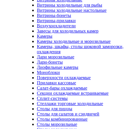
Витрины холодильные для рыбы
Витрины холодильные настольные
Витрины-бонеты
Витрины-прилавки
Воздухоохладители
Завесы для холодильных камер
Камеры
Камеры холодильные и морозильные
Камеры, шкафы, столы шоковой заморозки,
охлаждения
Лари морозильные
Лари-бонеты
Лиофильные камеры
Моноблоки
Поверхности охлаждаемые
Прилавки кассовые
Салат-бары охлаждаемые
Секции охлаждаемые встраиваемые
Сплит-системы
Стеллажи торговые холодильные
Столы для пиццы
Столы для салатов и сэндвичей
Столы комбинированные
Столы морозильные