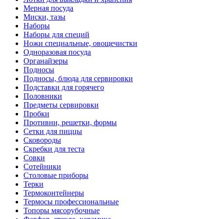
Мерная посуда
Миски, тазы
Наборы
Наборы для специй
Ножи специальные, овощечистки
Одноразовая посуда
Органайзеры
Подносы
Подносы, блюда для сервировки
Подставки для горячего
Половники
Предметы сервировки
Пробки
Противни, решетки, формы
Сетки для пиццы
Сковороды
Скребки для теста
Совки
Сотейники
Столовые приборы
Терки
Термоконтейнеры
Термосы профессиональные
Топоры мясорубочные