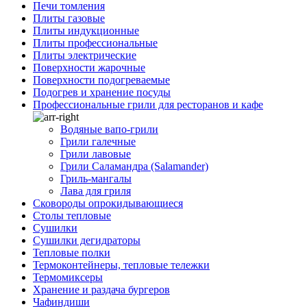
Печи томления
Плиты газовые
Плиты индукционные
Плиты профессиональные
Плиты электрические
Поверхности жарочные
Поверхности подогреваемые
Подогрев и хранение посуды
Профессиональные грили для ресторанов и кафе
Водяные вапо-грили
Грили галечные
Грили лавовые
Грили Саламандра (Salamander)
Гриль-мангалы
Лава для гриля
Сковороды опрокидывающиеся
Столы тепловые
Сушилки
Сушилки дегидраторы
Тепловые полки
Термоконтейнеры, тепловые тележки
Термомиксеры
Хранение и раздача бургеров
Чафиндиши