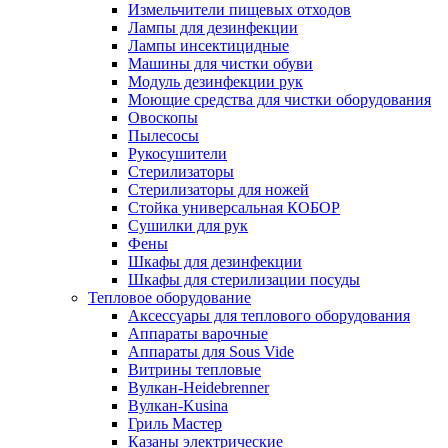
Измельчители пищевых отходов
Лампы для дезинфекции
Лампы инсектицидные
Машины для чистки обуви
Модуль дезинфекции рук
Моющие средства для чистки оборудования
Овоскопы
Пылесосы
Рукосушители
Стерилизаторы
Стерилизаторы для ножей
Стойка универсальная КОБОР
Сушилки для рук
Фены
Шкафы для дезинфекции
Шкафы для стерилизации посуды
Тепловое оборудование
Аксессуары для теплового оборудования
Аппараты варочные
Аппараты для Sous Vide
Витрины тепловые
Вулкан-Heidebrenner
Вулкан-Kusina
Гриль Мастер
Казаны электрические