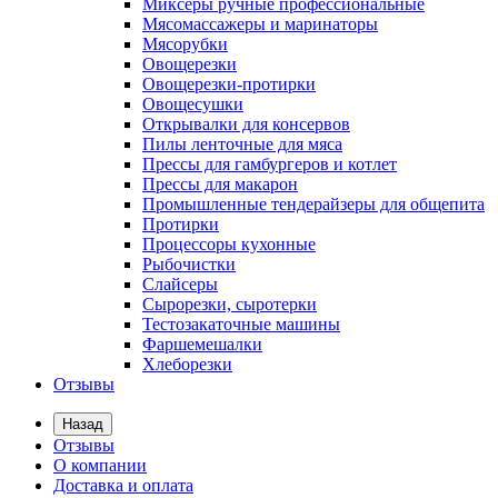
Миксеры ручные профессиональные
Мясомассажеры и маринаторы
Мясорубки
Овощерезки
Овощерезки-протирки
Овощесушки
Открывалки для консервов
Пилы ленточные для мяса
Прессы для гамбургеров и котлет
Прессы для макарон
Промышленные тендерайзеры для общепита
Протирки
Процессоры кухонные
Рыбочистки
Слайсеры
Сырорезки, сыротерки
Тестозакаточные машины
Фаршемешалки
Хлеборезки
Отзывы
Назад
Отзывы
О компании
Доставка и оплата