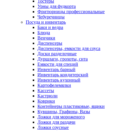
Тостеры
Урны для фудкорта
Фритюрницы профессиональные
Чебуречницы
Посуда и инвентарь
Баки и ведра
Блюда
Венчики
Диспенсеры
Диспенсеры, емкости для соуса
Доски разделочные
Дуршлаги, грохоты, сита
Емкости для специй
Инвентарь барный
Инвентарь кондитерский
Инвентарь кухонный
Картофелемялки
Кассеты
Кастрюли
Коврики
Контейнеры пластиковые, ящики
Кувшины, Графины, Вазы
Ложки для мороженого
Ложки для раздачи
Ложки соусные