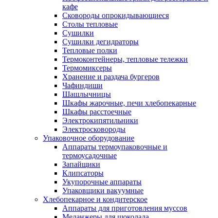
кафе
Сковороды опрокидывающиеся
Столы тепловые
Сушилки
Сушилки дегидраторы
Тепловые полки
Термоконтейнеры, тепловые тележки
Термомиксеры
Хранение и раздача бургеров
Чафиндиши
Шашлычницы
Шкафы жарочные, печи хлебопекарные
Шкафы расстоечные
Электрокипятильники
Электросковороды
Упаковочное оборудование
Аппараты термоупаковочные и
термоусадочные
Запайщики
Клипсаторы
Укупорочные аппараты
Упаковщики вакуумные
Хлебопекарное и кондитерское
Аппараты для приготовления муссов
Меланжеры для шоколада