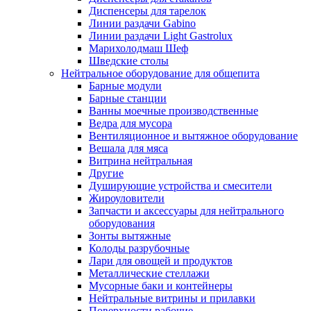
Диспенсеры для тарелок
Линии раздачи Gabino
Линии раздачи Light Gastrolux
Марихолодмаш Шеф
Шведские столы
Нейтральное оборудование для общепита
Барные модули
Барные станции
Ванны моечные производственные
Ведра для мусора
Вентиляционное и вытяжное оборудование
Вешала для мяса
Витрина нейтральная
Другие
Душирующие устройства и смесители
Жироуловители
Запчасти и аксессуары для нейтрального
оборудования
Зонты вытяжные
Колоды разрубочные
Лари для овощей и продуктов
Металлические стеллажи
Мусорные баки и контейнеры
Нейтральные витрины и прилавки
Поверхности рабочие