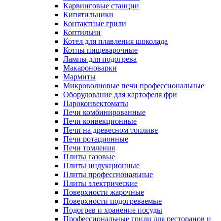
Карвинговые станции
Кипятильники
Контактные грили
Коптильни
Котел для плавления шоколада
Котлы пищеварочные
Лампы для подогрева
Макароноварки
Мармиты
Микроволновые печи профессиональные
Оборудование для картофеля фри
Пароконвектоматы
Печи комбинированные
Печи конвекционные
Печи на древесном топливе
Печи ротационные
Печи томления
Плиты газовые
Плиты индукционные
Плиты профессиональные
Плиты электрические
Поверхности жарочные
Поверхности подогреваемые
Подогрев и хранение посуды
Профессиональные грили для ресторанов и