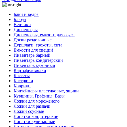
Баки и ведра
Блюда
Венчики
Диспенсеры
Диспенсеры, емкости для соуса
Доски разделочные
Дуршлаги, грохоты, сита
Емкости для специй
Инвентарь барный
Инвентарь кондитерский
Инвентарь кухонный
Картофелемялки
Кассеты
Кастрюли
Коврики
Контейнеры пластиковые, ящики
Кувшины, Графины, Вазы
Ложки для мороженого
Ложки для раздачи
Ложки соусные
Лопатки кондитерские
Лопатки кулинарные
Лотки для выкладки и хранения