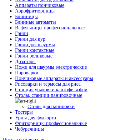
Аппараты пончиковые
Аэрофритюрницы
Блинницы
Блинные автоматы
Вафельницы профессиональные
Грили
Грили для кур
Грили для шаурмы
Грили контактные
Грили роликовые
Дозаторы
Ножи для шаурмы электрические
Пароварки
Пончиковые аппараты и аксессуары
Рисоварки и термосы для риса
Станция упаковки картофеля фри
Столы, станции панировочные
Столы для панировки
Тостеры
Урны для фудкорта
Фритюрницы профессиональные
Чебуречницы
Посуда и инвентарь