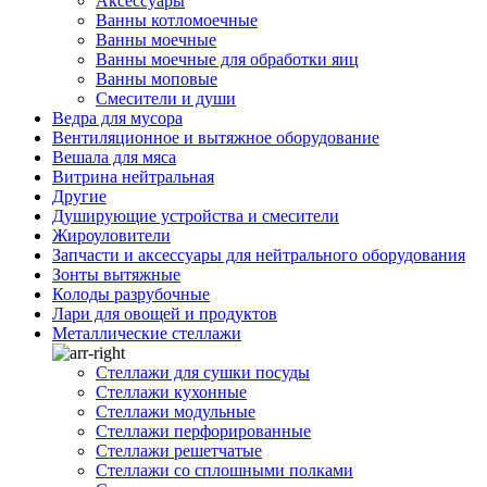
Аксессуары
Ванны котломоечные
Ванны моечные
Ванны моечные для обработки яиц
Ванны моповые
Смесители и души
Ведра для мусора
Вентиляционное и вытяжное оборудование
Вешала для мяса
Витрина нейтральная
Другие
Душирующие устройства и смесители
Жироуловители
Запчасти и аксессуары для нейтрального оборудования
Зонты вытяжные
Колоды разрубочные
Лари для овощей и продуктов
Металлические стеллажи
Стеллажи для сушки посуды
Стеллажи кухонные
Стеллажи модульные
Стеллажи перфорированные
Стеллажи решетчатые
Стеллажи со сплошными полками