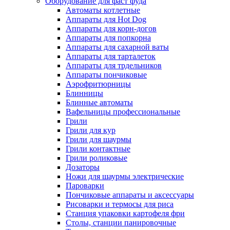
Оборудование для фаст фуда
Автоматы котлетные
Аппараты для Hot Dog
Аппараты для корн-догов
Аппараты для попкорна
Аппараты для сахарной ваты
Аппараты для тарталеток
Аппараты для трдельников
Аппараты пончиковые
Аэрофритюрницы
Блинницы
Блинные автоматы
Вафельницы профессиональные
Грили
Грили для кур
Грили для шаурмы
Грили контактные
Грили роликовые
Дозаторы
Ножи для шаурмы электрические
Пароварки
Пончиковые аппараты и аксессуары
Рисоварки и термосы для риса
Станция упаковки картофеля фри
Столы, станции панировочные