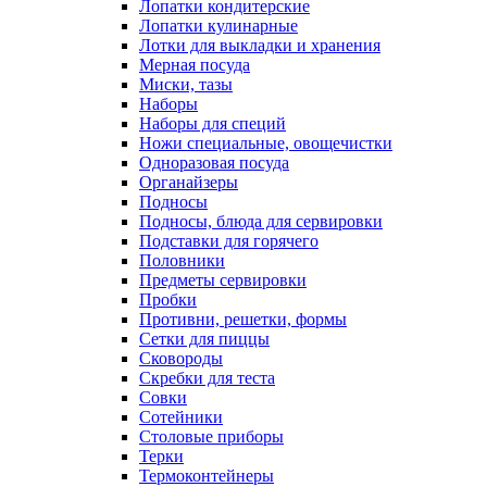
Лопатки кондитерские
Лопатки кулинарные
Лотки для выкладки и хранения
Мерная посуда
Миски, тазы
Наборы
Наборы для специй
Ножи специальные, овощечистки
Одноразовая посуда
Органайзеры
Подносы
Подносы, блюда для сервировки
Подставки для горячего
Половники
Предметы сервировки
Пробки
Противни, решетки, формы
Сетки для пиццы
Сковороды
Скребки для теста
Совки
Сотейники
Столовые приборы
Терки
Термоконтейнеры