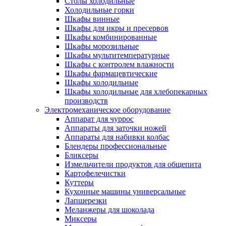
Столы холодильные
Холодильные горки
Шкафы винные
Шкафы для икры и пресервов
Шкафы комбинированные
Шкафы морозильные
Шкафы мультитемпературные
Шкафы с контролем влажности
Шкафы фармацевтические
Шкафы холодильные
Шкафы холодильные для хлебопекарных
производств
Электрoмеханическое оборудование
Аппарат для чуррос
Аппараты для заточки ножей
Аппараты для набивки колбас
Блендеры профессиональные
Бликсеры
Измельчители продуктов для общепита
Картофелечистки
Куттеры
Кухонные машины универсальные
Лапшерезки
Меланжеры для шоколада
Миксеры