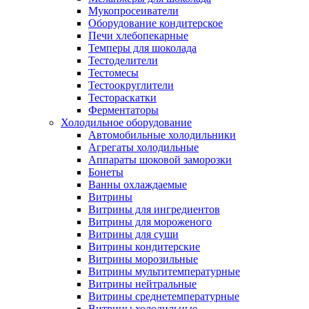
Мукопросеиватели
Оборудование кондитерское
Печи хлебопекарные
Темперы для шоколада
Тестоделители
Тестомесы
Тестоокруглители
Тестораскатки
Ферментаторы
Холодильное оборудование
Автомобильные холодильники
Агрегаты холодильные
Аппараты шоковой заморозки
Бонеты
Ванны охлаждаемые
Витрины
Витрины для ингредиентов
Витрины для мороженого
Витрины для суши
Витрины кондитерские
Витрины морозильные
Витрины мультитемпературные
Витрины нейтральные
Витрины среднетемпературные
Витрины холодильные