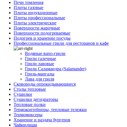
Печи томления
Плиты газовые
Плиты индукционные
Плиты профессиональные
Плиты электрические
Поверхности жарочные
Поверхности подогреваемые
Подогрев и хранение посуды
Профессиональные грили для ресторанов и кафе
Водяные вапо-грили
Грили галечные
Грили лавовые
Грили Саламандра (Salamander)
Гриль-мангалы
Лава для гриля
Сковороды опрокидывающиеся
Столы тепловые
Сушилки
Сушилки дегидраторы
Тепловые полки
Термоконтейнеры, тепловые тележки
Термомиксеры
Хранение и раздача бургеров
Чафиндиши