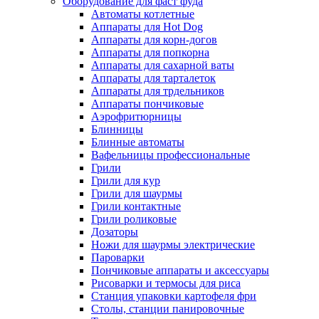
Оборудование для фаст фуда
Автоматы котлетные
Аппараты для Hot Dog
Аппараты для корн-догов
Аппараты для попкорна
Аппараты для сахарной ваты
Аппараты для тарталеток
Аппараты для трдельников
Аппараты пончиковые
Аэрофритюрницы
Блинницы
Блинные автоматы
Вафельницы профессиональные
Грили
Грили для кур
Грили для шаурмы
Грили контактные
Грили роликовые
Дозаторы
Ножи для шаурмы электрические
Пароварки
Пончиковые аппараты и аксессуары
Рисоварки и термосы для риса
Станция упаковки картофеля фри
Столы, станции панировочные