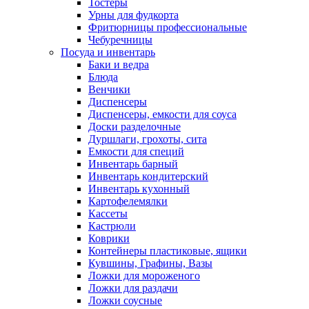
Тостеры
Урны для фудкорта
Фритюрницы профессиональные
Чебуречницы
Посуда и инвентарь
Баки и ведра
Блюда
Венчики
Диспенсеры
Диспенсеры, емкости для соуса
Доски разделочные
Дуршлаги, грохоты, сита
Емкости для специй
Инвентарь барный
Инвентарь кондитерский
Инвентарь кухонный
Картофелемялки
Кассеты
Кастрюли
Коврики
Контейнеры пластиковые, ящики
Кувшины, Графины, Вазы
Ложки для мороженого
Ложки для раздачи
Ложки соусные