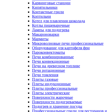
Карвинговые станции
Кипятильники
Контактные грили
Коптильни
Котел для плавления шоколада
Котлы пищеварочные
Лампы для подогрева
Макароноварки
Мармиты
Микроволновые печи профессиональные
Оборудование для картофеля фри
Пароконвектоматы
Печи комбинированные
Печи конвекционные
Печи на древесном топливе
Печи ротационные
Печи томления
Плиты газовые
Плиты индукционные
Плиты профессиональные
Плиты электрические
Поверхности жарочные
Поверхности подогреваемые
Подогрев и хранение посуды
Профессиональные грили для ресторанов и