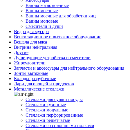
Аксессуары
Ванны котломоечные
Ванны моечные
Ванны моечные для обработки яиц
Ванны моповые
Смесители и души
Ведра для мусора
Вентиляционное и вытяжное оборудование
Вешала для мяса
Витрина нейтральная
Другие
Душирующие устройства и смесители
Жироуловители
Запчасти и аксессуары для нейтрального оборудования
Зонты вытяжные
Колоды разрубочные
Лари для овощей и продуктов
Металлические стеллажи
Стеллажи для сушки посуды
Стеллажи кухонные
Стеллажи модульные
Стеллажи перфорированные
Стеллажи решетчатые
Стеллажи со сплошными полками