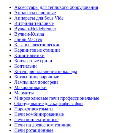
Аксессуары для теплового оборудования
Аппараты варочные
Аппараты для Sous Vide
Витрины тепловые
Вулкан-Heidebrenner
Вулкан-Kusina
Гриль Мастер
Казаны электрические
Карвинговые станции
Кипятильники
Контактные грили
Коптильни
Котел для плавления шоколада
Котлы пищеварочные
Лампы для подогрева
Макароноварки
Мармиты
Микроволновые печи профессиональные
Оборудование для картофеля фри
Пароконвектоматы
Печи комбинированные
Печи конвекционные
Печи на древесном топливе
Печи ротационные