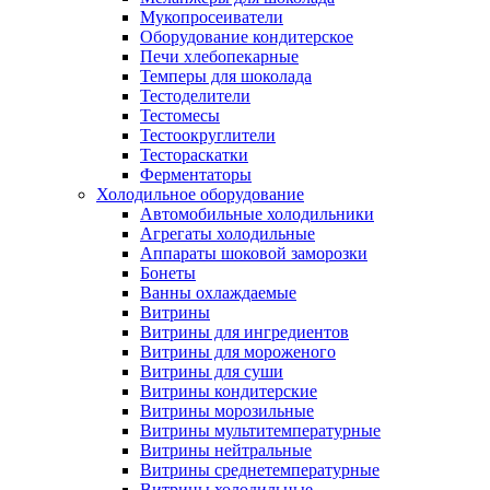
Мукопросеиватели
Оборудование кондитерское
Печи хлебопекарные
Темперы для шоколада
Тестоделители
Тестомесы
Тестоокруглители
Тестораскатки
Ферментаторы
Холодильное оборудование
Автомобильные холодильники
Агрегаты холодильные
Аппараты шоковой заморозки
Бонеты
Ванны охлаждаемые
Витрины
Витрины для ингредиентов
Витрины для мороженого
Витрины для суши
Витрины кондитерские
Витрины морозильные
Витрины мультитемпературные
Витрины нейтральные
Витрины среднетемпературные
Витрины холодильные