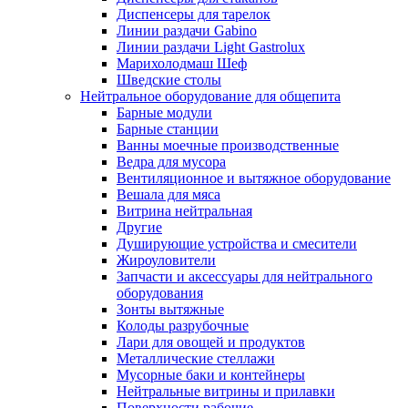
Диспенсеры для тарелок
Линии раздачи Gabino
Линии раздачи Light Gastrolux
Марихолодмаш Шеф
Шведские столы
Нейтральное оборудование для общепита
Барные модули
Барные станции
Ванны моечные производственные
Ведра для мусора
Вентиляционное и вытяжное оборудование
Вешала для мяса
Витрина нейтральная
Другие
Душирующие устройства и смесители
Жироуловители
Запчасти и аксессуары для нейтрального
оборудования
Зонты вытяжные
Колоды разрубочные
Лари для овощей и продуктов
Металлические стеллажи
Мусорные баки и контейнеры
Нейтральные витрины и прилавки
Поверхности рабочие