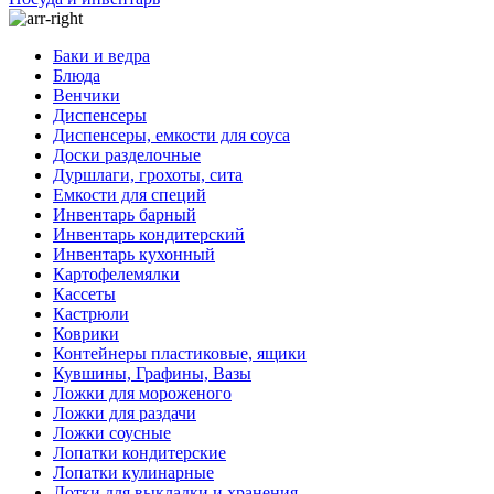
Баки и ведра
Блюда
Венчики
Диспенсеры
Диспенсеры, емкости для соуса
Доски разделочные
Дуршлаги, грохоты, сита
Емкости для специй
Инвентарь барный
Инвентарь кондитерский
Инвентарь кухонный
Картофелемялки
Кассеты
Кастрюли
Коврики
Контейнеры пластиковые, ящики
Кувшины, Графины, Вазы
Ложки для мороженого
Ложки для раздачи
Ложки соусные
Лопатки кондитерские
Лопатки кулинарные
Лотки для выкладки и хранения