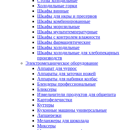
Столы холодильные
Холодильные горки
Шкафы винные
Шкафы для икры и пресервов
Шкафы комбинированные
Шкафы морозильные
Шкафы мультитемпературные
Шкафы с контролем влажности
Шкафы фармацевтические
Шкафы холодильные
Шкафы холодильные для хлебопекарных
производств
Электрoмеханическое оборудование
Аппарат для чуррос
Аппараты для заточки ножей
Аппараты для набивки колбас
Блендеры профессиональные
Бликсеры
Измельчители продуктов для общепита
Картофелечистки
Куттеры
Кухонные машины универсальные
Лапшерезки
Меланжеры для шоколада
Миксеры