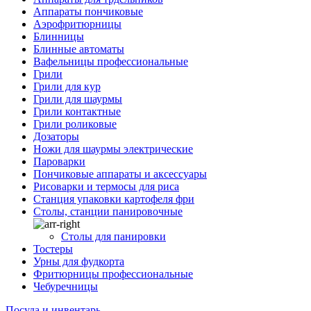
Аппараты пончиковые
Аэрофритюрницы
Блинницы
Блинные автоматы
Вафельницы профессиональные
Грили
Грили для кур
Грили для шаурмы
Грили контактные
Грили роликовые
Дозаторы
Ножи для шаурмы электрические
Пароварки
Пончиковые аппараты и аксессуары
Рисоварки и термосы для риса
Станция упаковки картофеля фри
Столы, станции панировочные
Столы для панировки
Тостеры
Урны для фудкорта
Фритюрницы профессиональные
Чебуречницы
Посуда и инвентарь