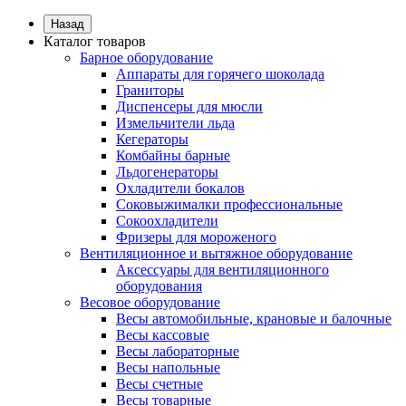
Назад
Каталог товаров
Барное оборудование
Аппараты для горячего шоколада
Граниторы
Диспенсеры для мюсли
Измельчители льда
Кегераторы
Комбайны барные
Льдогенераторы
Охладители бокалов
Соковыжималки профессиональные
Сокоохладители
Фризеры для мороженого
Вентиляционное и вытяжное оборудование
Аксессуары для вентиляционного
оборудования
Весовое оборудование
Весы автомобильные, крановые и балочные
Весы кассовые
Весы лабораторные
Весы напольные
Весы счетные
Весы товарные