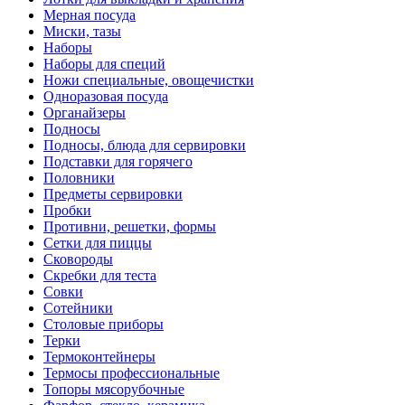
Мерная посуда
Миски, тазы
Наборы
Наборы для специй
Ножи специальные, овощечистки
Одноразовая посуда
Органайзеры
Подносы
Подносы, блюда для сервировки
Подставки для горячего
Половники
Предметы сервировки
Пробки
Противни, решетки, формы
Сетки для пиццы
Сковороды
Скребки для теста
Совки
Сотейники
Столовые приборы
Терки
Термоконтейнеры
Термосы профессиональные
Топоры мясорубочные