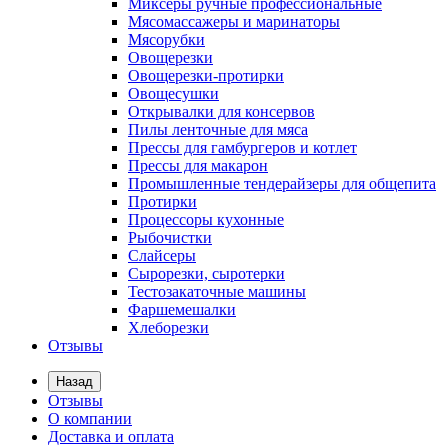
Миксеры ручные профессиональные
Мясомассажеры и маринаторы
Мясорубки
Овощерезки
Овощерезки-протирки
Овощесушки
Открывалки для консервов
Пилы ленточные для мяса
Прессы для гамбургеров и котлет
Прессы для макарон
Промышленные тендерайзеры для общепита
Протирки
Процессоры кухонные
Рыбочистки
Слайсеры
Сырорезки, сыротерки
Тестозакаточные машины
Фаршемешалки
Хлеборезки
Отзывы
Назад
Отзывы
О компании
Доставка и оплата