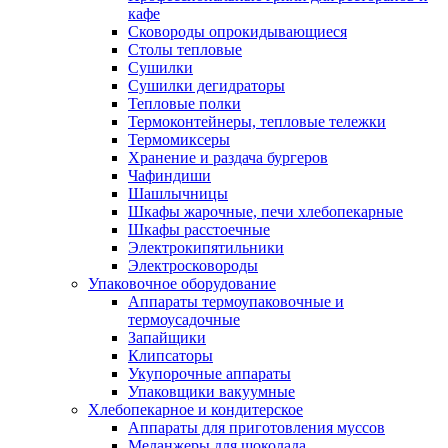
кафе
Сковороды опрокидывающиеся
Столы тепловые
Сушилки
Сушилки дегидраторы
Тепловые полки
Термоконтейнеры, тепловые тележки
Термомиксеры
Хранение и раздача бургеров
Чафиндиши
Шашлычницы
Шкафы жарочные, печи хлебопекарные
Шкафы расстоечные
Электрокипятильники
Электросковороды
Упаковочное оборудование
Аппараты термоупаковочные и
термоусадочные
Запайщики
Клипсаторы
Укупорочные аппараты
Упаковщики вакуумные
Хлебопекарное и кондитерское
Аппараты для приготовления муссов
Меланжеры для шоколада