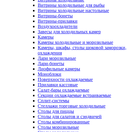
Витрины холодильные для рыбы
Витрины холодильные настольные
Витрины-бонеты
Витрины-прилавки
Воздухоохладители
Завесы для холодильных камер
Камеры
Камеры холодильные и морозильные
Камеры, шкафы, столы шоковой заморозки,
охлаждения
Лари морозильные
Лари-бонеты
Лиофильные камеры
Моноблоки
Поверхности охлаждаемые
Прилавки кассовые
Салат-бары охлаждаемые
Секции охлаждаемые встраиваемые
Сплит-системы
Стеллажи торговые холодильные
Столы для пиццы
Столы для салатов и сэндвичей
Столы комбинированные
Столы морозильные