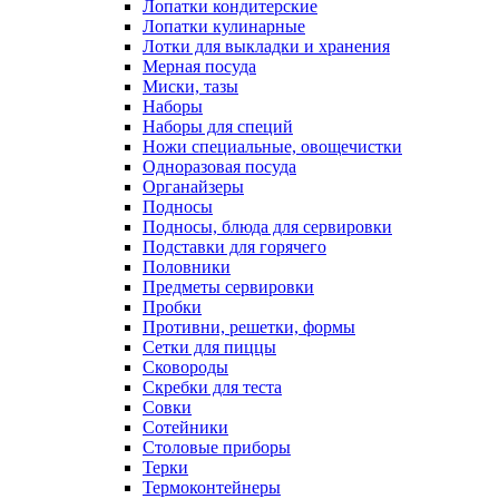
Лопатки кондитерские
Лопатки кулинарные
Лотки для выкладки и хранения
Мерная посуда
Миски, тазы
Наборы
Наборы для специй
Ножи специальные, овощечистки
Одноразовая посуда
Органайзеры
Подносы
Подносы, блюда для сервировки
Подставки для горячего
Половники
Предметы сервировки
Пробки
Противни, решетки, формы
Сетки для пиццы
Сковороды
Скребки для теста
Совки
Сотейники
Столовые приборы
Терки
Термоконтейнеры