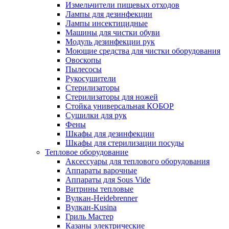
Измельчители пищевых отходов
Лампы для дезинфекции
Лампы инсектицидные
Машины для чистки обуви
Модуль дезинфекции рук
Моющие средства для чистки оборудования
Овоскопы
Пылесосы
Рукосушители
Стерилизаторы
Стерилизаторы для ножей
Стойка универсальная КОБОР
Сушилки для рук
Фены
Шкафы для дезинфекции
Шкафы для стерилизации посуды
Тепловое оборудование
Аксессуары для теплового оборудования
Аппараты варочные
Аппараты для Sous Vide
Витрины тепловые
Вулкан-Heidebrenner
Вулкан-Kusina
Гриль Мастер
Казаны электрические