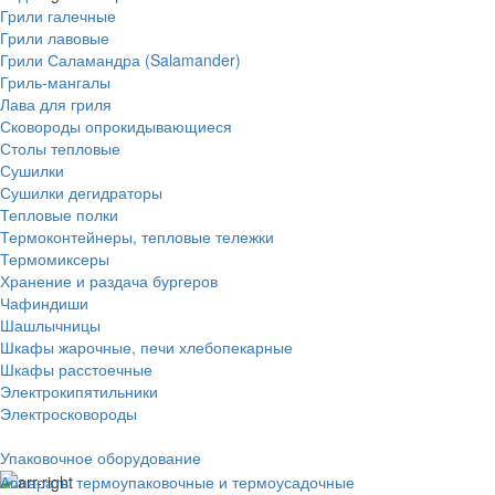
Грили галечные
Грили лавовые
Грили Саламандра (Salamander)
Гриль-мангалы
Лава для гриля
Сковороды опрокидывающиеся
Столы тепловые
Сушилки
Сушилки дегидраторы
Тепловые полки
Термоконтейнеры, тепловые тележки
Термомиксеры
Хранение и раздача бургеров
Чафиндиши
Шашлычницы
Шкафы жарочные, печи хлебопекарные
Шкафы расстоечные
Электрокипятильники
Электросковороды
Упаковочное оборудование
Аппараты термоупаковочные и термоусадочные