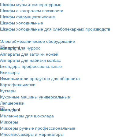
Шкафы мультитемпературные
Шкафы с контролем влажности
Шкафы фармацевтические
Шкафы холодильные
Шкафы холодильные для хлебопекарных производств
Электрoмеханическое оборудование
Аппарат для чуррос
Аппараты для заточки ножей
Аппараты для набивки колбас
Блендеры профессиональные
Бликсеры
Измельчители продуктов для общепита
Картофелечистки
Куттеры
Кухонные машины универсальные
Лапшерезки
Насадки
Меланжеры для шоколада
Миксеры
Миксеры ручные профессиональные
Мясомассажеры и маринаторы