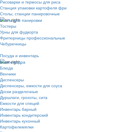
Рисоварки и термосы для риса
Станция упаковки картофеля фри
Столы, станции панировочные
Столы для панировки
Тостеры
Урны для фудкорта
Фритюрницы профессиональные
Чебуречницы
Посуда и инвентарь
Баки и ведра
Блюда
Венчики
Диспенсеры
Диспенсеры, емкости для соуса
Доски разделочные
Дуршлаги, грохоты, сита
Емкости для специй
Инвентарь барный
Инвентарь кондитерский
Инвентарь кухонный
Картофелемялки