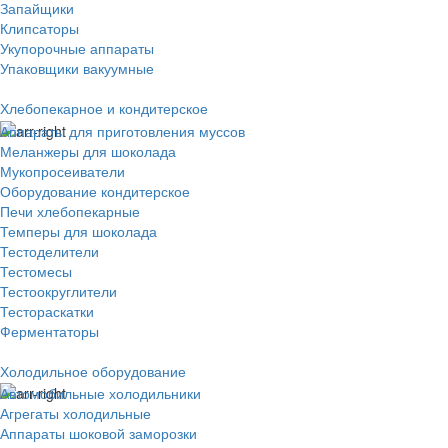
Запайщики
Клипсаторы
Укупорочные аппараты
Упаковщики вакуумные
Хлебопекарное и кондитерское
Аппараты для приготовления муссов
Меланжеры для шоколада
Мукопросеиватели
Оборудование кондитерское
Печи хлебопекарные
Темперы для шоколада
Тестоделители
Тестомесы
Тестоокруглители
Тестораскатки
Ферментаторы
Холодильное оборудование
Автомобильные холодильники
Агрегаты холодильные
Аппараты шоковой заморозки