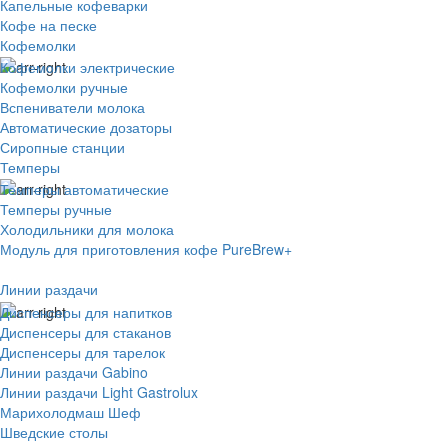
Капельные кофеварки
Кофе на песке
Кофемолки
Кофемолки электрические
Кофемолки ручные
Вспениватели молока
Автоматические дозаторы
Сиропные станции
Темперы
Темперы автоматические
Темперы ручные
Холодильники для молока
Модуль для приготовления кофе PureBrew+
Линии раздачи
Диспенсеры для напитков
Диспенсеры для стаканов
Диспенсеры для тарелок
Линии раздачи Gabino
Линии раздачи Light Gastrolux
Марихолодмаш Шеф
Шведские столы