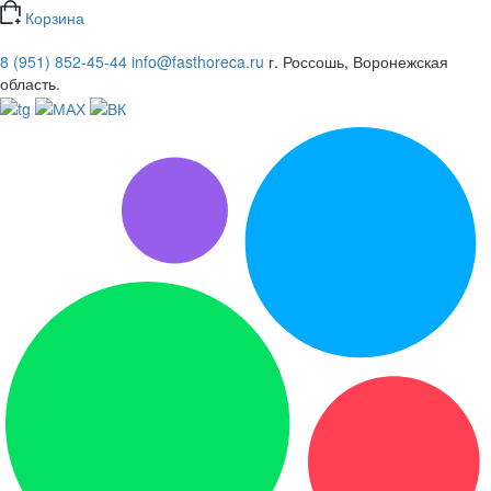
Корзина
8 (951) 852-45-44
info@fasthoreca.ru
г. Россошь, Воронежская
область.