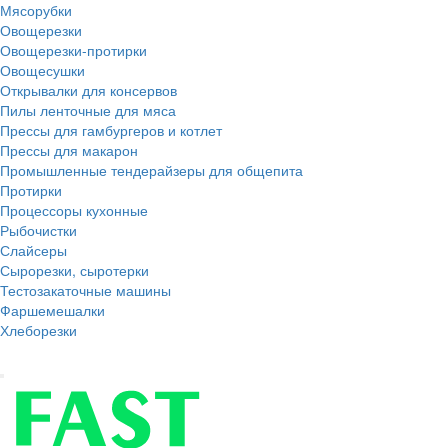
Мясорубки
Овощерезки
Овощерезки-протирки
Овощесушки
Открывалки для консервов
Пилы ленточные для мяса
Прессы для гамбургеров и котлет
Прессы для макарон
Промышленные тендерайзеры для общепита
Протирки
Процессоры кухонные
Рыбочистки
Слайсеры
Сырорезки, сыротерки
Тестозакаточные машины
Фаршемешалки
Хлеборезки