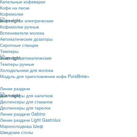
Капельные кофеварки
Кофе на песке
Кофемолки
Кофемолки электрические
Кофемолки ручные
Вспениватели молока
Автоматические дозаторы
Сиропные станции
Темперы
Темперы автоматические
Темперы ручные
Холодильники для молока
Модуль для приготовления кофе PureBrew+
Линии раздачи
Диспенсеры для напитков
Диспенсеры для стаканов
Диспенсеры для тарелок
Линии раздачи Gabino
Линии раздачи Light Gastrolux
Марихолодмаш Шеф
Шведские столы