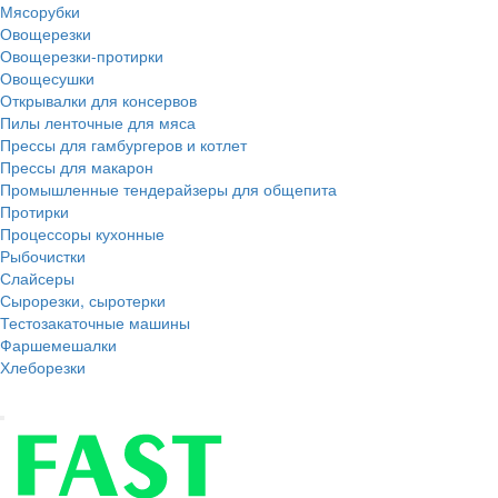
Мясорубки
Овощерезки
Овощерезки-протирки
Овощесушки
Открывалки для консервов
Пилы ленточные для мяса
Прессы для гамбургеров и котлет
Прессы для макарон
Промышленные тендерайзеры для общепита
Протирки
Процессоры кухонные
Рыбочистки
Слайсеры
Сырорезки, сыротерки
Тестозакаточные машины
Фаршемешалки
Хлеборезки