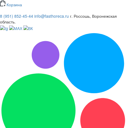
Корзина
8 (951) 852-45-44
info@fasthoreca.ru
г. Россошь, Воронежская
область.