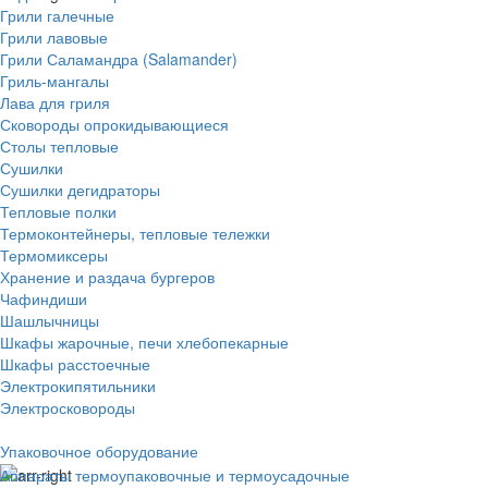
Грили галечные
Грили лавовые
Грили Саламандра (Salamander)
Гриль-мангалы
Лава для гриля
Сковороды опрокидывающиеся
Столы тепловые
Сушилки
Сушилки дегидраторы
Тепловые полки
Термоконтейнеры, тепловые тележки
Термомиксеры
Хранение и раздача бургеров
Чафиндиши
Шашлычницы
Шкафы жарочные, печи хлебопекарные
Шкафы расстоечные
Электрокипятильники
Электросковороды
Упаковочное оборудование
Аппараты термоупаковочные и термоусадочные