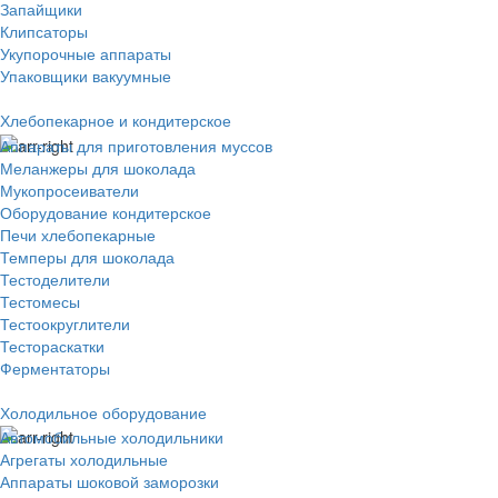
Запайщики
Клипсаторы
Укупорочные аппараты
Упаковщики вакуумные
Хлебопекарное и кондитерское
Аппараты для приготовления муссов
Меланжеры для шоколада
Мукопросеиватели
Оборудование кондитерское
Печи хлебопекарные
Темперы для шоколада
Тестоделители
Тестомесы
Тестоокруглители
Тестораскатки
Ферментаторы
Холодильное оборудование
Автомобильные холодильники
Агрегаты холодильные
Аппараты шоковой заморозки