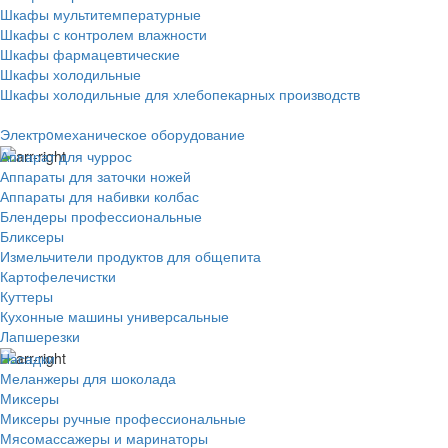
Шкафы мультитемпературные
Шкафы с контролем влажности
Шкафы фармацевтические
Шкафы холодильные
Шкафы холодильные для хлебопекарных производств
Электрoмеханическое оборудование
Аппарат для чуррос
Аппараты для заточки ножей
Аппараты для набивки колбас
Блендеры профессиональные
Бликсеры
Измельчители продуктов для общепита
Картофелечистки
Куттеры
Кухонные машины универсальные
Лапшерезки
Насадки
Меланжеры для шоколада
Миксеры
Миксеры ручные профессиональные
Мясомассажеры и маринаторы