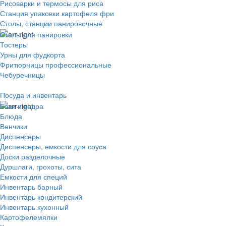
Рисоварки и термосы для риса
Станция упаковки картофеля фри
Столы, станции панировочные
Столы для панировки
Тостеры
Урны для фудкорта
Фритюрницы профессиональные
Чебуречницы
Посуда и инвентарь
Баки и ведра
Блюда
Венчики
Диспенсеры
Диспенсеры, емкости для соуса
Доски разделочные
Дуршлаги, грохоты, сита
Емкости для специй
Инвентарь барный
Инвентарь кондитерский
Инвентарь кухонный
Картофелемялки