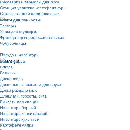
Рисоварки и термосы для риса
Станция упаковки картофеля фри
Столы, станции панировочные
Столы для панировки
Тостеры
Урны для фудкорта
Фритюрницы профессиональные
Чебуречницы
Посуда и инвентарь
Баки и ведра
Блюда
Венчики
Диспенсеры
Диспенсеры, емкости для соуса
Доски разделочные
Дуршлаги, грохоты, сита
Емкости для специй
Инвентарь барный
Инвентарь кондитерский
Инвентарь кухонный
Картофелемялки