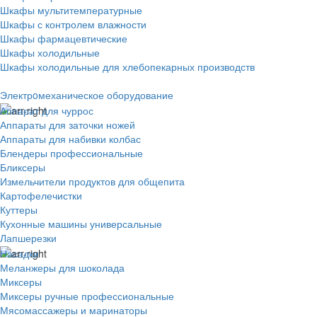
Шкафы мультитемпературные
Шкафы с контролем влажности
Шкафы фармацевтические
Шкафы холодильные
Шкафы холодильные для хлебопекарных производств
Электрoмеханическое оборудование
Аппарат для чуррос
Аппараты для заточки ножей
Аппараты для набивки колбас
Блендеры профессиональные
Бликсеры
Измельчители продуктов для общепита
Картофелечистки
Куттеры
Кухонные машины универсальные
Лапшерезки
Насадки
Меланжеры для шоколада
Миксеры
Миксеры ручные профессиональные
Мясомассажеры и маринаторы