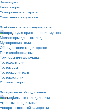
Запайщики
Клипсаторы
Укупорочные аппараты
Упаковщики вакуумные
Хлебопекарное и кондитерское
Аппараты для приготовления муссов
Меланжеры для шоколада
Мукопросеиватели
Оборудование кондитерское
Печи хлебопекарные
Темперы для шоколада
Тестоделители
Тестомесы
Тестоокруглители
Тестораскатки
Ферментаторы
Холодильное оборудование
Автомобильные холодильники
Агрегаты холодильные
Аппараты шоковой заморозки