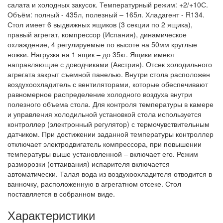
салата и холодных закусок. Температурный режим: +2/+10С.
Объём: полный - 435л, полезный – 165л. Хладагент - R134.
Стол имеет 6 выдвижных ящиков (3 секции по 2 ящика),
правый агрегат, компрессор (Испания), динамическое
охлаждение, 4 регулируемые по высоте на 50мм круглые
ножки. Нагрузка на 1 ящик – до 35кг. Ящики имеют
направляющие с доводчиками (Австрия). Отсек холодильного
агрегата закрыт съемной панелью. Внутри стола расположен
воздухоохладитель с вентиляторами, которые обеспечивают
равномерное распределение холодного воздуха внутри
полезного объема стола. Для контроля температуры в камере
и управления холодильной установкой стола используется
контроллер (электронный регулятор) с термочувствительным
датчиком. При достижении заданной температуры контроллер
отключает электродвигатель компрессора, при повышении
температуры выше установленной – включает его. Режим
разморозки (оттаивания) испарителя включается
автоматически. Талая вода из воздухоохладителя отводится в
ванночку, расположенную в агрегатном отсеке. Стол
поставляется в собранном виде.
Характеристики