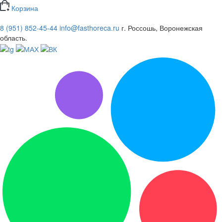
Корзина
8 (951) 852-45-44
info@fasthoreca.ru
г. Россошь, Воронежская
область.