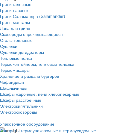
Грили галечные
Грили лавовые
Грили Саламандра (Salamander)
Гриль-мангалы
Лава для гриля
Сковороды опрокидывающиеся
Столы тепловые
Сушилки
Сушилки дегидраторы
Тепловые полки
Термоконтейнеры, тепловые тележки
Термомиксеры
Хранение и раздача бургеров
Чафиндиши
Шашлычницы
Шкафы жарочные, печи хлебопекарные
Шкафы расстоечные
Электрокипятильники
Электросковороды
Упаковочное оборудование
Аппараты термоупаковочные и термоусадочные