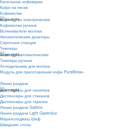
Капельные кофеварки
Кофе на песке
Кофемолки
Кофемолки электрические
Кофемолки ручные
Вспениватели молока
Автоматические дозаторы
Сиропные станции
Темперы
Темперы автоматические
Темперы ручные
Холодильники для молока
Модуль для приготовления кофе PureBrew+
Линии раздачи
Диспенсеры для напитков
Диспенсеры для стаканов
Диспенсеры для тарелок
Линии раздачи Gabino
Линии раздачи Light Gastrolux
Марихолодмаш Шеф
Шведские столы