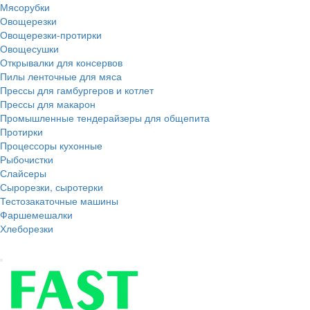
Мясорубки
Овощерезки
Овощерезки-протирки
Овощесушки
Открывалки для консервов
Пилы ленточные для мяса
Прессы для гамбургеров и котлет
Прессы для макарон
Промышленные тендерайзеры для общепита
Протирки
Процессоры кухонные
Рыбочистки
Слайсеры
Сырорезки, сыротерки
Тестозакаточные машины
Фаршемешалки
Хлеборезки