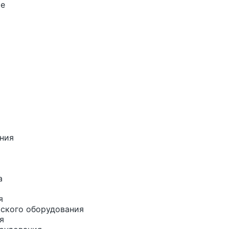
ые
ания
а
я
рского оборудования
я