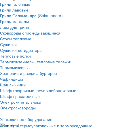
Грили галечные
Грили лавовые
Грили Саламандра (Salamander)
Гриль-мангалы
Лава для гриля
Сковороды опрокидывающиеся
Столы тепловые
Сушилки
Сушилки дегидраторы
Тепловые полки
Термоконтейнеры, тепловые тележки
Термомиксеры
Хранение и раздача бургеров
Чафиндиши
Шашлычницы
Шкафы жарочные, печи хлебопекарные
Шкафы расстоечные
Электрокипятильники
Электросковороды
Упаковочное оборудование
Аппараты термоупаковочные и термоусадочные