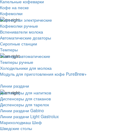
Капельные кофеварки
Кофе на песке
Кофемолки
Кофемолки электрические
Кофемолки ручные
Вспениватели молока
Автоматические дозаторы
Сиропные станции
Темперы
Темперы автоматические
Темперы ручные
Холодильники для молока
Модуль для приготовления кофе PureBrew+
Линии раздачи
Диспенсеры для напитков
Диспенсеры для стаканов
Диспенсеры для тарелок
Линии раздачи Gabino
Линии раздачи Light Gastrolux
Марихолодмаш Шеф
Шведские столы