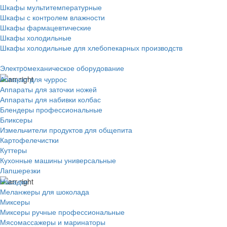
Шкафы мультитемпературные
Шкафы с контролем влажности
Шкафы фармацевтические
Шкафы холодильные
Шкафы холодильные для хлебопекарных производств
Электрoмеханическое оборудование
Аппарат для чуррос
Аппараты для заточки ножей
Аппараты для набивки колбас
Блендеры профессиональные
Бликсеры
Измельчители продуктов для общепита
Картофелечистки
Куттеры
Кухонные машины универсальные
Лапшерезки
Насадки
Меланжеры для шоколада
Миксеры
Миксеры ручные профессиональные
Мясомассажеры и маринаторы