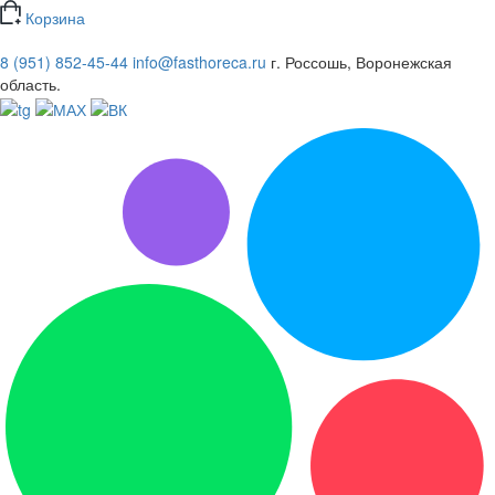
Корзина
8 (951) 852-45-44
info@fasthoreca.ru
г. Россошь, Воронежская
область.