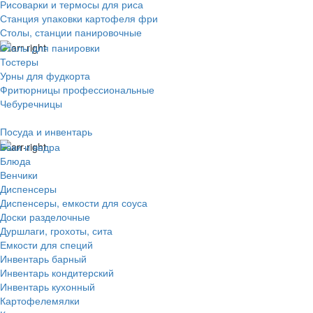
Рисоварки и термосы для риса
Станция упаковки картофеля фри
Столы, станции панировочные
Столы для панировки
Тостеры
Урны для фудкорта
Фритюрницы профессиональные
Чебуречницы
Посуда и инвентарь
Баки и ведра
Блюда
Венчики
Диспенсеры
Диспенсеры, емкости для соуса
Доски разделочные
Дуршлаги, грохоты, сита
Емкости для специй
Инвентарь барный
Инвентарь кондитерский
Инвентарь кухонный
Картофелемялки