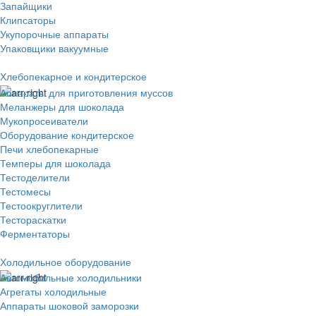
Запайщики
Клипсаторы
Укупорочные аппараты
Упаковщики вакуумные
Хлебопекарное и кондитерское
Аппараты для приготовления муссов
Меланжеры для шоколада
Мукопросеиватели
Оборудование кондитерское
Печи хлебопекарные
Темперы для шоколада
Тестоделители
Тестомесы
Тестоокруглители
Тестораскатки
Ферментаторы
Холодильное оборудование
Автомобильные холодильники
Агрегаты холодильные
Аппараты шоковой заморозки