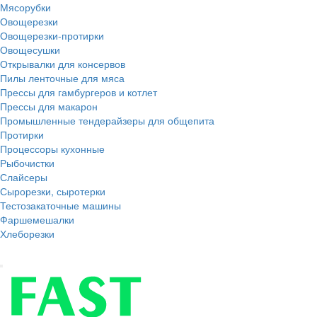
Мясорубки
Овощерезки
Овощерезки-протирки
Овощесушки
Открывалки для консервов
Пилы ленточные для мяса
Прессы для гамбургеров и котлет
Прессы для макарон
Промышленные тендерайзеры для общепита
Протирки
Процессоры кухонные
Рыбочистки
Слайсеры
Сырорезки, сыротерки
Тестозакаточные машины
Фаршемешалки
Хлеборезки