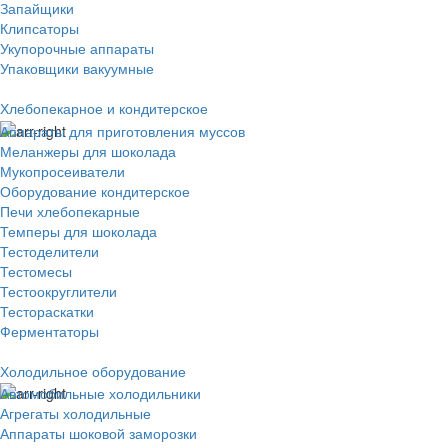
Запайщики
Клипсаторы
Укупорочные аппараты
Упаковщики вакуумные
Хлебопекарное и кондитерское
Аппараты для приготовления муссов
Меланжеры для шоколада
Мукопросеиватели
Оборудование кондитерское
Печи хлебопекарные
Темперы для шоколада
Тестоделители
Тестомесы
Тестоокруглители
Тестораскатки
Ферментаторы
Холодильное оборудование
Автомобильные холодильники
Агрегаты холодильные
Аппараты шоковой заморозки