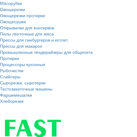
Мясорубки
Овощерезки
Овощерезки-протирки
Овощесушки
Открывалки для консервов
Пилы ленточные для мяса
Прессы для гамбургеров и котлет
Прессы для макарон
Промышленные тендерайзеры для общепита
Протирки
Процессоры кухонные
Рыбочистки
Слайсеры
Сырорезки, сыротерки
Тестозакаточные машины
Фаршемешалки
Хлеборезки