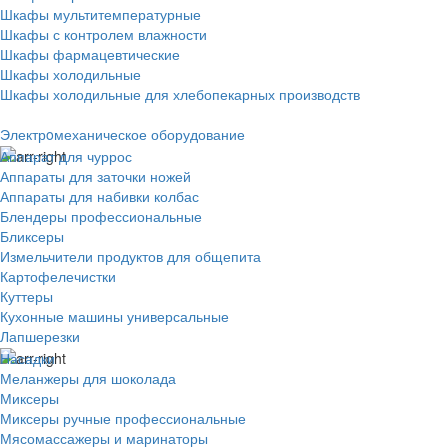
Шкафы мультитемпературные
Шкафы с контролем влажности
Шкафы фармацевтические
Шкафы холодильные
Шкафы холодильные для хлебопекарных производств
Электрoмеханическое оборудование
Аппарат для чуррос
Аппараты для заточки ножей
Аппараты для набивки колбас
Блендеры профессиональные
Бликсеры
Измельчители продуктов для общепита
Картофелечистки
Куттеры
Кухонные машины универсальные
Лапшерезки
Насадки
Меланжеры для шоколада
Миксеры
Миксеры ручные профессиональные
Мясомассажеры и маринаторы