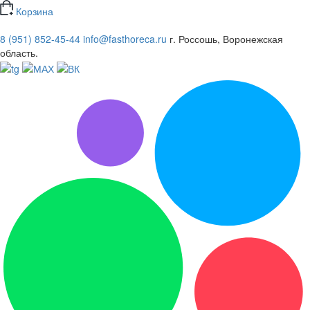
Корзина
8 (951) 852-45-44
info@fasthoreca.ru
г. Россошь, Воронежская
область.