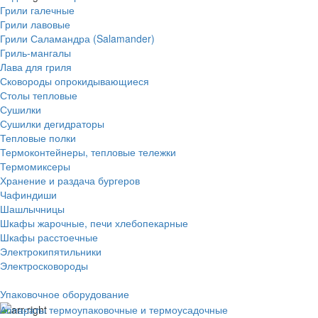
Грили галечные
Грили лавовые
Грили Саламандра (Salamander)
Гриль-мангалы
Лава для гриля
Сковороды опрокидывающиеся
Столы тепловые
Сушилки
Сушилки дегидраторы
Тепловые полки
Термоконтейнеры, тепловые тележки
Термомиксеры
Хранение и раздача бургеров
Чафиндиши
Шашлычницы
Шкафы жарочные, печи хлебопекарные
Шкафы расстоечные
Электрокипятильники
Электросковороды
Упаковочное оборудование
Аппараты термоупаковочные и термоусадочные