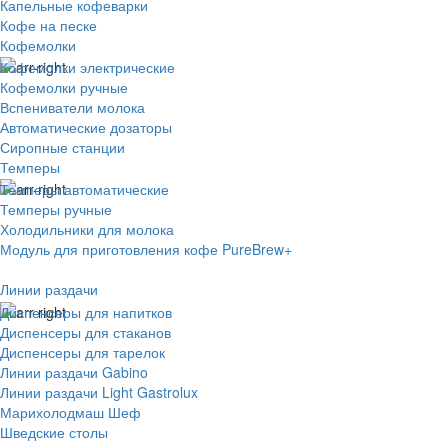
Капельные кофеварки
Кофе на песке
Кофемолки
Кофемолки электрические
Кофемолки ручные
Вспениватели молока
Автоматические дозаторы
Сиропные станции
Темперы
Темперы автоматические
Темперы ручные
Холодильники для молока
Модуль для приготовления кофе PureBrew+
Линии раздачи
Диспенсеры для напитков
Диспенсеры для стаканов
Диспенсеры для тарелок
Линии раздачи Gabino
Линии раздачи Light Gastrolux
Марихолодмаш Шеф
Шведские столы