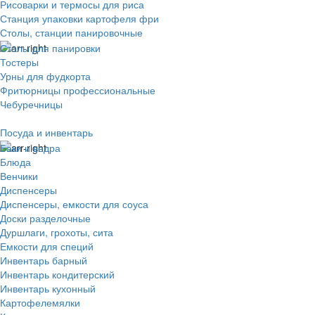
Рисоварки и термосы для риса
Станция упаковки картофеля фри
Столы, станции панировочные
Столы для панировки
Тостеры
Урны для фудкорта
Фритюрницы профессиональные
Чебуречницы
Посуда и инвентарь
Баки и ведра
Блюда
Венчики
Диспенсеры
Диспенсеры, емкости для соуса
Доски разделочные
Дуршлаги, грохоты, сита
Емкости для специй
Инвентарь барный
Инвентарь кондитерский
Инвентарь кухонный
Картофелемялки