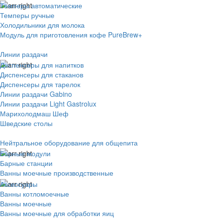
Темперы автоматические
Темперы ручные
Холодильники для молока
Модуль для приготовления кофе PureBrew+
Линии раздачи
Диспенсеры для напитков
Диспенсеры для стаканов
Диспенсеры для тарелок
Линии раздачи Gabino
Линии раздачи Light Gastrolux
Марихолодмаш Шеф
Шведские столы
Нейтральное оборудование для общепита
Барные модули
Барные станции
Ванны моечные производственные
Аксессуары
Ванны котломоечные
Ванны моечные
Ванны моечные для обработки яиц