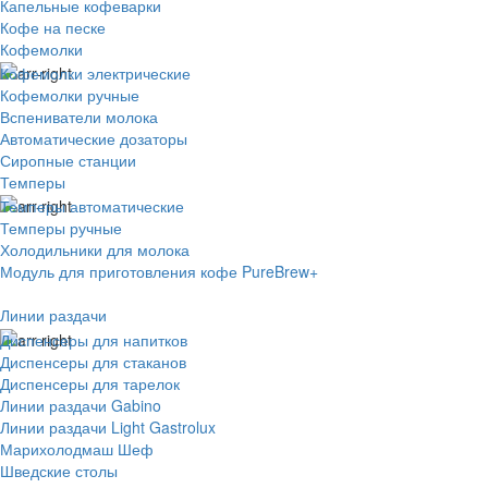
Капельные кофеварки
Кофе на песке
Кофемолки
Кофемолки электрические
Кофемолки ручные
Вспениватели молока
Автоматические дозаторы
Сиропные станции
Темперы
Темперы автоматические
Темперы ручные
Холодильники для молока
Модуль для приготовления кофе PureBrew+
Линии раздачи
Диспенсеры для напитков
Диспенсеры для стаканов
Диспенсеры для тарелок
Линии раздачи Gabino
Линии раздачи Light Gastrolux
Марихолодмаш Шеф
Шведские столы