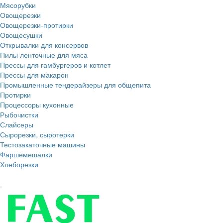
Мясорубки
Овощерезки
Овощерезки-протирки
Овощесушки
Открывалки для консервов
Пилы ленточные для мяса
Прессы для гамбургеров и котлет
Прессы для макарон
Промышленные тендерайзеры для общепита
Протирки
Процессоры кухонные
Рыбочистки
Слайсеры
Сырорезки, сыротерки
Тестозакаточные машины
Фаршемешалки
Хлеборезки