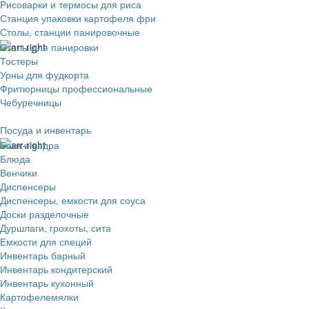
Рисоварки и термосы для риса
Станция упаковки картофеля фри
Столы, станции панировочные
Столы для панировки
Тостеры
Урны для фудкорта
Фритюрницы профессиональные
Чебуречницы
Посуда и инвентарь
Баки и ведра
Блюда
Венчики
Диспенсеры
Диспенсеры, емкости для соуса
Доски разделочные
Дуршлаги, грохоты, сита
Емкости для специй
Инвентарь барный
Инвентарь кондитерский
Инвентарь кухонный
Картофелемялки