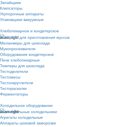
Запайщики
Клипсаторы
Укупорочные аппараты
Упаковщики вакуумные
Хлебопекарное и кондитерское
Аппараты для приготовления муссов
Меланжеры для шоколада
Мукопросеиватели
Оборудование кондитерское
Печи хлебопекарные
Темперы для шоколада
Тестоделители
Тестомесы
Тестоокруглители
Тестораскатки
Ферментаторы
Холодильное оборудование
Автомобильные холодильники
Агрегаты холодильные
Аппараты шоковой заморозки