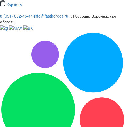
Корзина
8 (951) 852-45-44
info@fasthoreca.ru
г. Россошь, Воронежская
область.