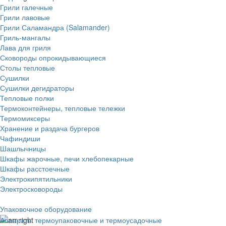
Грили галечные
Грили лавовые
Грили Саламандра (Salamander)
Гриль-мангалы
Лава для гриля
Сковороды опрокидывающиеся
Столы тепловые
Сушилки
Сушилки дегидраторы
Тепловые полки
Термоконтейнеры, тепловые тележки
Термомиксеры
Хранение и раздача бургеров
Чафиндиши
Шашлычницы
Шкафы жарочные, печи хлебопекарные
Шкафы расстоечные
Электрокипятильники
Электросковороды
Упаковочное оборудование
Аппараты термоупаковочные и термоусадочные