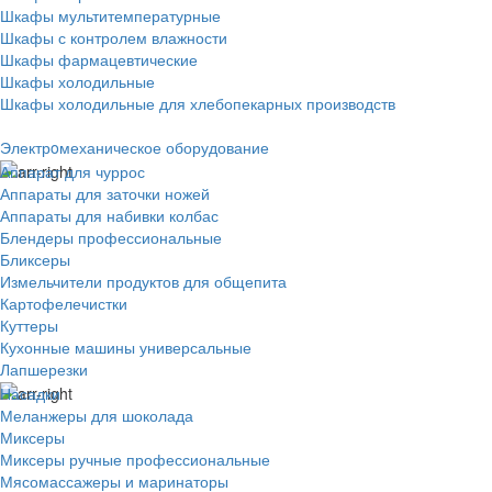
Шкафы мультитемпературные
Шкафы с контролем влажности
Шкафы фармацевтические
Шкафы холодильные
Шкафы холодильные для хлебопекарных производств
Электрoмеханическое оборудование
Аппарат для чуррос
Аппараты для заточки ножей
Аппараты для набивки колбас
Блендеры профессиональные
Бликсеры
Измельчители продуктов для общепита
Картофелечистки
Куттеры
Кухонные машины универсальные
Лапшерезки
Насадки
Меланжеры для шоколада
Миксеры
Миксеры ручные профессиональные
Мясомассажеры и маринаторы