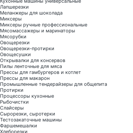
Кухонные машины универсальные
Лапшерезки
Меланжеры для шоколада
Миксеры
Миксеры ручные профессиональные
Мясомассажеры и маринаторы
Мясорубки
Овощерезки
Овощерезки-протирки
Овощесушки
Открывалки для консервов
Пилы ленточные для мяса
Прессы для гамбургеров и котлет
Прессы для макарон
Промышленные тендерайзеры для общепита
Протирки
Процессоры кухонные
Рыбочистки
Слайсеры
Сырорезки, сыротерки
Тестозакаточные машины
Фаршемешалки
Хлеборезки