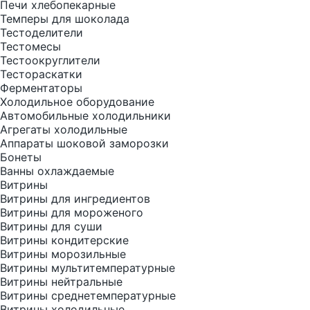
Печи хлебопекарные
Темперы для шоколада
Тестоделители
Тестомесы
Тестоокруглители
Тестораскатки
Ферментаторы
Холодильное оборудование
Автомобильные холодильники
Агрегаты холодильные
Аппараты шоковой заморозки
Бонеты
Ванны охлаждаемые
Витрины
Витрины для ингредиентов
Витрины для мороженого
Витрины для суши
Витрины кондитерские
Витрины морозильные
Витрины мультитемпературные
Витрины нейтральные
Витрины среднетемпературные
Витрины холодильные