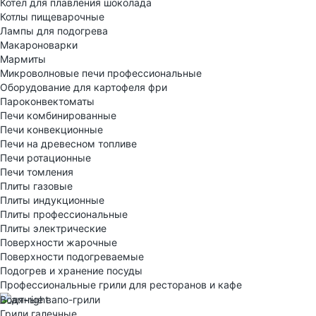
Котел для плавления шоколада
Котлы пищеварочные
Лампы для подогрева
Макароноварки
Мармиты
Микроволновые печи профессиональные
Оборудование для картофеля фри
Пароконвектоматы
Печи комбинированные
Печи конвекционные
Печи на древесном топливе
Печи ротационные
Печи томления
Плиты газовые
Плиты индукционные
Плиты профессиональные
Плиты электрические
Поверхности жарочные
Поверхности подогреваемые
Подогрев и хранение посуды
Профессиональные грили для ресторанов и кафе
Водяные вапо-грили
Грили галечные