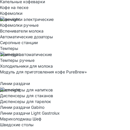
Капельные кофеварки
Кофе на песке
Кофемолки
Кофемолки электрические
Кофемолки ручные
Вспениватели молока
Автоматические дозаторы
Сиропные станции
Темперы
Темперы автоматические
Темперы ручные
Холодильники для молока
Модуль для приготовления кофе PureBrew+
Линии раздачи
Диспенсеры для напитков
Диспенсеры для стаканов
Диспенсеры для тарелок
Линии раздачи Gabino
Линии раздачи Light Gastrolux
Марихолодмаш Шеф
Шведские столы