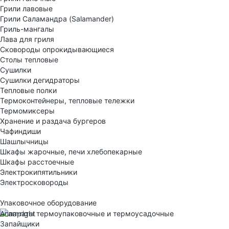
Грили лавовые
Грили Саламандра (Salamander)
Гриль-мангалы
Лава для гриля
Сковороды опрокидывающиеся
Столы тепловые
Сушилки
Сушилки дегидраторы
Тепловые полки
Термоконтейнеры, тепловые тележки
Термомиксеры
Хранение и раздача бургеров
Чафиндиши
Шашлычницы
Шкафы жарочные, печи хлебопекарные
Шкафы расстоечные
Электрокипятильники
Электросковороды
Упаковочное оборудование
Аппараты термоупаковочные и термоусадочные
Запайщики