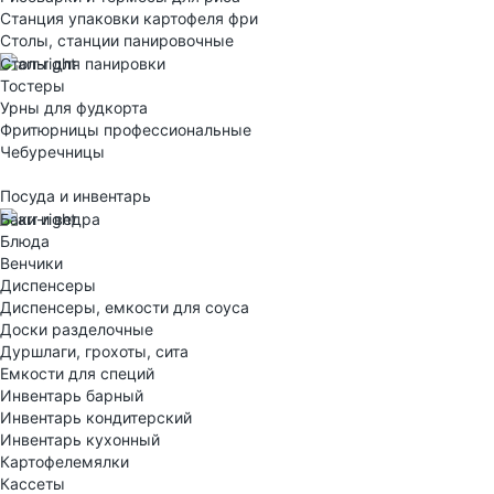
Станция упаковки картофеля фри
Столы, станции панировочные
Столы для панировки
Тостеры
Урны для фудкорта
Фритюрницы профессиональные
Чебуречницы
Посуда и инвентарь
Баки и ведра
Блюда
Венчики
Диспенсеры
Диспенсеры, емкости для соуса
Доски разделочные
Дуршлаги, грохоты, сита
Емкости для специй
Инвентарь барный
Инвентарь кондитерский
Инвентарь кухонный
Картофелемялки
Кассеты