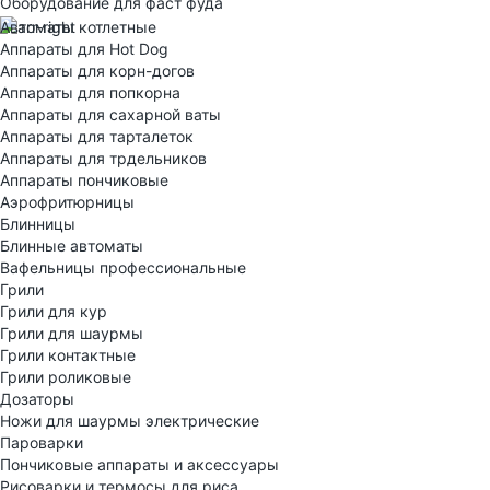
Оборудование для фаст фуда
Автоматы котлетные
Аппараты для Hot Dog
Аппараты для корн-догов
Аппараты для попкорна
Аппараты для сахарной ваты
Аппараты для тарталеток
Аппараты для трдельников
Аппараты пончиковые
Аэрофритюрницы
Блинницы
Блинные автоматы
Вафельницы профессиональные
Грили
Грили для кур
Грили для шаурмы
Грили контактные
Грили роликовые
Дозаторы
Ножи для шаурмы электрические
Пароварки
Пончиковые аппараты и аксессуары
Рисоварки и термосы для риса