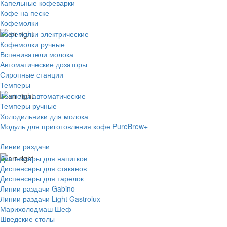
Капельные кофеварки
Кофе на песке
Кофемолки
Кофемолки электрические
Кофемолки ручные
Вспениватели молока
Автоматические дозаторы
Сиропные станции
Темперы
Темперы автоматические
Темперы ручные
Холодильники для молока
Модуль для приготовления кофе PureBrew+
Линии раздачи
Диспенсеры для напитков
Диспенсеры для стаканов
Диспенсеры для тарелок
Линии раздачи Gabino
Линии раздачи Light Gastrolux
Марихолодмаш Шеф
Шведские столы