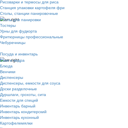
Рисоварки и термосы для риса
Станция упаковки картофеля фри
Столы, станции панировочные
Столы для панировки
Тостеры
Урны для фудкорта
Фритюрницы профессиональные
Чебуречницы
Посуда и инвентарь
Баки и ведра
Блюда
Венчики
Диспенсеры
Диспенсеры, емкости для соуса
Доски разделочные
Дуршлаги, грохоты, сита
Емкости для специй
Инвентарь барный
Инвентарь кондитерский
Инвентарь кухонный
Картофелемялки