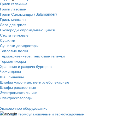
Грили галечные
Грили лавовые
Грили Саламандра (Salamander)
Гриль-мангалы
Лава для гриля
Сковороды опрокидывающиеся
Столы тепловые
Сушилки
Сушилки дегидраторы
Тепловые полки
Термоконтейнеры, тепловые тележки
Термомиксеры
Хранение и раздача бургеров
Чафиндиши
Шашлычницы
Шкафы жарочные, печи хлебопекарные
Шкафы расстоечные
Электрокипятильники
Электросковороды
Упаковочное оборудование
Аппараты термоупаковочные и термоусадочные