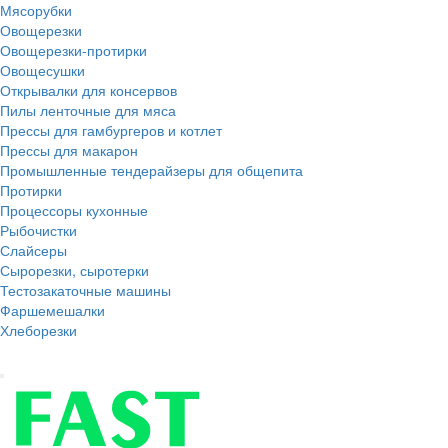
Мясорубки
Овощерезки
Овощерезки-протирки
Овощесушки
Открывалки для консервов
Пилы ленточные для мяса
Прессы для гамбургеров и котлет
Прессы для макарон
Промышленные тендерайзеры для общепита
Протирки
Процессоры кухонные
Рыбочистки
Слайсеры
Сырорезки, сыротерки
Тестозакаточные машины
Фаршемешалки
Хлеборезки