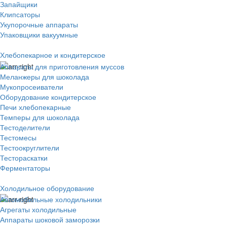
Запайщики
Клипсаторы
Укупорочные аппараты
Упаковщики вакуумные
Хлебопекарное и кондитерское
Аппараты для приготовления муссов
Меланжеры для шоколада
Мукопросеиватели
Оборудование кондитерское
Печи хлебопекарные
Темперы для шоколада
Тестоделители
Тестомесы
Тестоокруглители
Тестораскатки
Ферментаторы
Холодильное оборудование
Автомобильные холодильники
Агрегаты холодильные
Аппараты шоковой заморозки