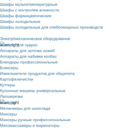
Шкафы мультитемпературные
Шкафы с контролем влажности
Шкафы фармацевтические
Шкафы холодильные
Шкафы холодильные для хлебопекарных производств
Электрoмеханическое оборудование
Аппарат для чуррос
Аппараты для заточки ножей
Аппараты для набивки колбас
Блендеры профессиональные
Бликсеры
Измельчители продуктов для общепита
Картофелечистки
Куттеры
Кухонные машины универсальные
Лапшерезки
Насадки
Меланжеры для шоколада
Миксеры
Миксеры ручные профессиональные
Мясомассажеры и маринаторы