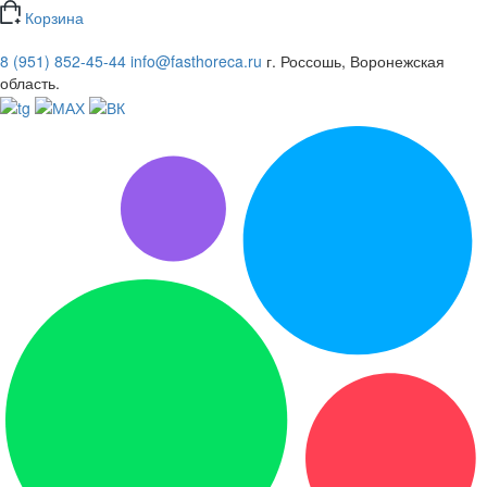
Корзина
8 (951) 852-45-44
info@fasthoreca.ru
г. Россошь, Воронежская
область.