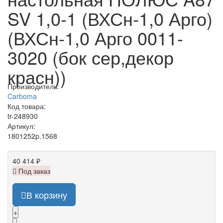
SV 1,0-1 (ВХСн-1,0 Арго)
(ВХСн-1,0 Арго 0011-
3020 (бок сер,декор
красн))
Производитель:
Carboma
Код товара:
tr-248930
Артикул:
1801252p.1568
40 414 ₽
Под заказ
В корзину
+