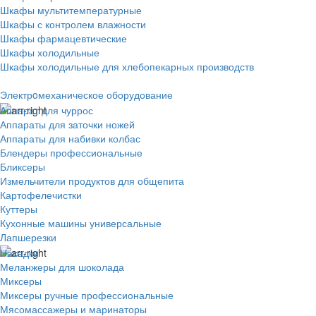
Шкафы мультитемпературные
Шкафы с контролем влажности
Шкафы фармацевтические
Шкафы холодильные
Шкафы холодильные для хлебопекарных производств
Электрoмеханическое оборудование
Аппарат для чуррос
Аппараты для заточки ножей
Аппараты для набивки колбас
Блендеры профессиональные
Бликсеры
Измельчители продуктов для общепита
Картофелечистки
Куттеры
Кухонные машины универсальные
Лапшерезки
Насадки
Меланжеры для шоколада
Миксеры
Миксеры ручные профессиональные
Мясомассажеры и маринаторы