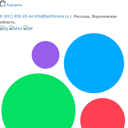
Корзина
8 (951) 852-45-44
info@fasthoreca.ru
г. Россошь, Воронежская
область.