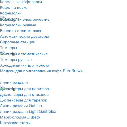
Капельные кофеварки
Кофе на песке
Кофемолки
Кофемолки электрические
Кофемолки ручные
Вспениватели молока
Автоматические дозаторы
Сиропные станции
Темперы
Темперы автоматические
Темперы ручные
Холодильники для молока
Модуль для приготовления кофе PureBrew+
Линии раздачи
Диспенсеры для напитков
Диспенсеры для стаканов
Диспенсеры для тарелок
Линии раздачи Gabino
Линии раздачи Light Gastrolux
Марихолодмаш Шеф
Шведские столы