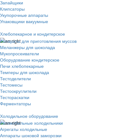
Запайщики
Клипсаторы
Укупорочные аппараты
Упаковщики вакуумные
Хлебопекарное и кондитерское
Аппараты для приготовления муссов
Меланжеры для шоколада
Мукопросеиватели
Оборудование кондитерское
Печи хлебопекарные
Темперы для шоколада
Тестоделители
Тестомесы
Тестоокруглители
Тестораскатки
Ферментаторы
Холодильное оборудование
Автомобильные холодильники
Агрегаты холодильные
Аппараты шоковой заморозки