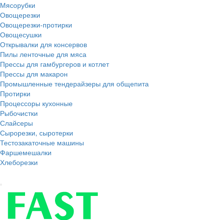
Мясорубки
Овощерезки
Овощерезки-протирки
Овощесушки
Открывалки для консервов
Пилы ленточные для мяса
Прессы для гамбургеров и котлет
Прессы для макарон
Промышленные тендерайзеры для общепита
Протирки
Процессоры кухонные
Рыбочистки
Слайсеры
Сырорезки, сыротерки
Тестозакаточные машины
Фаршемешалки
Хлеборезки