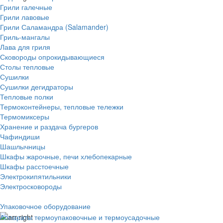
Грили галечные
Грили лавовые
Грили Саламандра (Salamander)
Гриль-мангалы
Лава для гриля
Сковороды опрокидывающиеся
Столы тепловые
Сушилки
Сушилки дегидраторы
Тепловые полки
Термоконтейнеры, тепловые тележки
Термомиксеры
Хранение и раздача бургеров
Чафиндиши
Шашлычницы
Шкафы жарочные, печи хлебопекарные
Шкафы расстоечные
Электрокипятильники
Электросковороды
Упаковочное оборудование
Аппараты термоупаковочные и термоусадочные