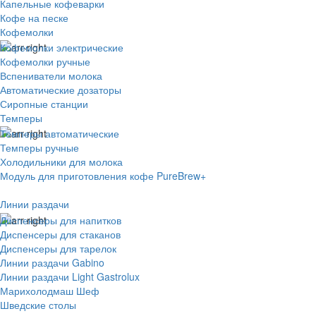
Капельные кофеварки
Кофе на песке
Кофемолки
Кофемолки электрические
Кофемолки ручные
Вспениватели молока
Автоматические дозаторы
Сиропные станции
Темперы
Темперы автоматические
Темперы ручные
Холодильники для молока
Модуль для приготовления кофе PureBrew+
Линии раздачи
Диспенсеры для напитков
Диспенсеры для стаканов
Диспенсеры для тарелок
Линии раздачи Gabino
Линии раздачи Light Gastrolux
Марихолодмаш Шеф
Шведские столы