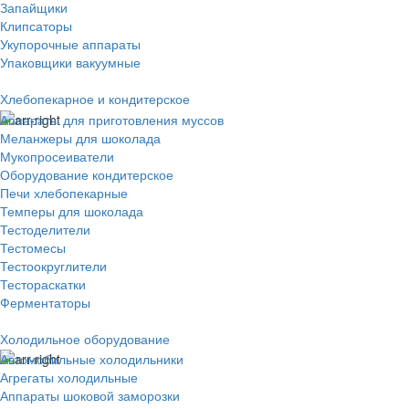
Запайщики
Клипсаторы
Укупорочные аппараты
Упаковщики вакуумные
Хлебопекарное и кондитерское
Аппараты для приготовления муссов
Меланжеры для шоколада
Мукопросеиватели
Оборудование кондитерское
Печи хлебопекарные
Темперы для шоколада
Тестоделители
Тестомесы
Тестоокруглители
Тестораскатки
Ферментаторы
Холодильное оборудование
Автомобильные холодильники
Агрегаты холодильные
Аппараты шоковой заморозки