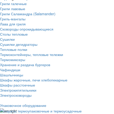
Грили галечные
Грили лавовые
Грили Саламандра (Salamander)
Гриль-мангалы
Лава для гриля
Сковороды опрокидывающиеся
Столы тепловые
Сушилки
Сушилки дегидраторы
Тепловые полки
Термоконтейнеры, тепловые тележки
Термомиксеры
Хранение и раздача бургеров
Чафиндиши
Шашлычницы
Шкафы жарочные, печи хлебопекарные
Шкафы расстоечные
Электрокипятильники
Электросковороды
Упаковочное оборудование
Аппараты термоупаковочные и термоусадочные