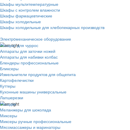
Шкафы мультитемпературные
Шкафы с контролем влажности
Шкафы фармацевтические
Шкафы холодильные
Шкафы холодильные для хлебопекарных производств
Электрoмеханическое оборудование
Аппарат для чуррос
Аппараты для заточки ножей
Аппараты для набивки колбас
Блендеры профессиональные
Бликсеры
Измельчители продуктов для общепита
Картофелечистки
Куттеры
Кухонные машины универсальные
Лапшерезки
Насадки
Меланжеры для шоколада
Миксеры
Миксеры ручные профессиональные
Мясомассажеры и маринаторы