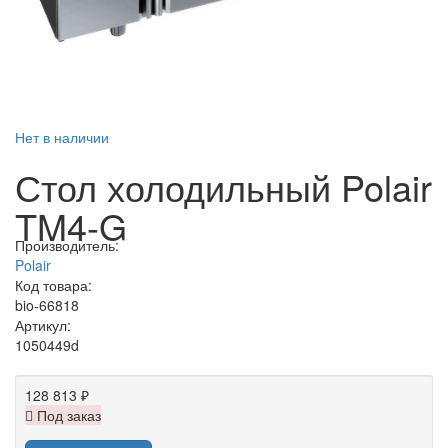
Нет в наличии
Стол холодильный Polair
TM4-G
Производитель:
Polair
Код товара:
bio-66818
Артикул:
1050449d
128 813 ₽
Под заказ