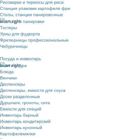
Рисоварки и термосы для риса
Станция упаковки картофеля фри
Столы, станции панировочные
Столы для панировки
Тостеры
Урны для фудкорта
Фритюрницы профессиональные
Чебуречницы
Посуда и инвентарь
Баки и ведра
Блюда
Венчики
Диспенсеры
Диспенсеры, емкости для соуса
Доски разделочные
Дуршлаги, грохоты, сита
Емкости для специй
Инвентарь барный
Инвентарь кондитерский
Инвентарь кухонный
Картофелемялки