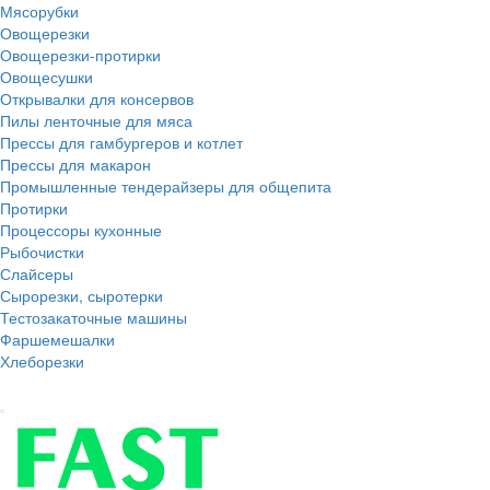
Мясорубки
Овощерезки
Овощерезки-протирки
Овощесушки
Открывалки для консервов
Пилы ленточные для мяса
Прессы для гамбургеров и котлет
Прессы для макарон
Промышленные тендерайзеры для общепита
Протирки
Процессоры кухонные
Рыбочистки
Слайсеры
Сырорезки, сыротерки
Тестозакаточные машины
Фаршемешалки
Хлеборезки