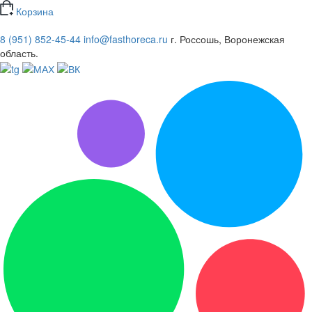
Корзина
8 (951) 852-45-44
info@fasthoreca.ru
г. Россошь, Воронежская
область.