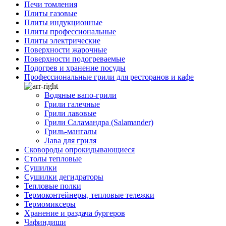
Печи томления
Плиты газовые
Плиты индукционные
Плиты профессиональные
Плиты электрические
Поверхности жарочные
Поверхности подогреваемые
Подогрев и хранение посуды
Профессиональные грили для ресторанов и кафе
Водяные вапо-грили
Грили галечные
Грили лавовые
Грили Саламандра (Salamander)
Гриль-мангалы
Лава для гриля
Сковороды опрокидывающиеся
Столы тепловые
Сушилки
Сушилки дегидраторы
Тепловые полки
Термоконтейнеры, тепловые тележки
Термомиксеры
Хранение и раздача бургеров
Чафиндиши