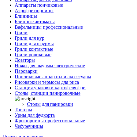
Аппараты пончиковые
Аэрофритюрницы
Блинницы
Блинные автоматы
Вафельницы профессиональные
Грили
Грили для кур
Грили для шаурмы
Грили контактные
Грили роликовые
Дозаторы
Ножи для шаурмы электрические
Пароварки
Пончиковые аппараты и аксессуары
Рисоварки и термосы для риса
Станция упаковки картофеля фри
Столы, станции панировочные
Столы для панировки
Тостеры
Урны для фудкорта
Фритюрницы профессиональные
Чебуречницы
Посуда и инвентарь