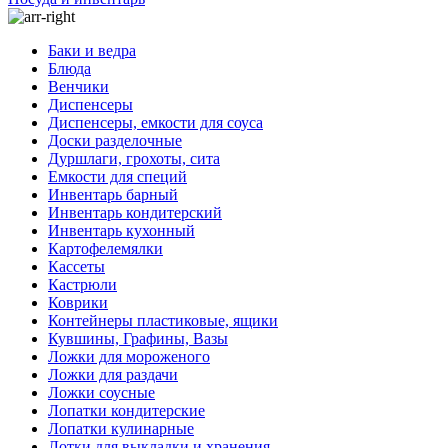
Баки и ведра
Блюда
Венчики
Диспенсеры
Диспенсеры, емкости для соуса
Доски разделочные
Дуршлаги, грохоты, сита
Емкости для специй
Инвентарь барный
Инвентарь кондитерский
Инвентарь кухонный
Картофелемялки
Кассеты
Кастрюли
Коврики
Контейнеры пластиковые, ящики
Кувшины, Графины, Вазы
Ложки для мороженого
Ложки для раздачи
Ложки соусные
Лопатки кондитерские
Лопатки кулинарные
Лотки для выкладки и хранения