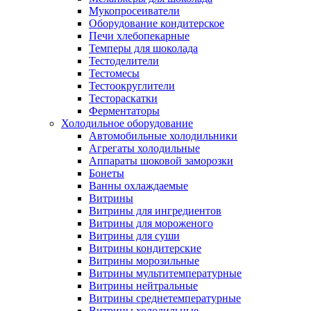
Мукопросеиватели
Оборудование кондитерское
Печи хлебопекарные
Темперы для шоколада
Тестоделители
Тестомесы
Тестоокруглители
Тестораскатки
Ферментаторы
Холодильное оборудование
Автомобильные холодильники
Агрегаты холодильные
Аппараты шоковой заморозки
Бонеты
Ванны охлаждаемые
Витрины
Витрины для ингредиентов
Витрины для мороженого
Витрины для суши
Витрины кондитерские
Витрины морозильные
Витрины мультитемпературные
Витрины нейтральные
Витрины среднетемпературные
Витрины холодильные