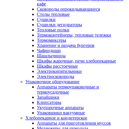
кафе
Сковороды опрокидывающиеся
Столы тепловые
Сушилки
Сушилки дегидраторы
Тепловые полки
Термоконтейнеры, тепловые тележки
Термомиксеры
Хранение и раздача бургеров
Чафиндиши
Шашлычницы
Шкафы жарочные, печи хлебопекарные
Шкафы расстоечные
Электрокипятильники
Электросковороды
Упаковочное оборудование
Аппараты термоупаковочные и
термоусадочные
Запайщики
Клипсаторы
Укупорочные аппараты
Упаковщики вакуумные
Хлебопекарное и кондитерское
Аппараты для приготовления муссов
Меланжеры для шоколада