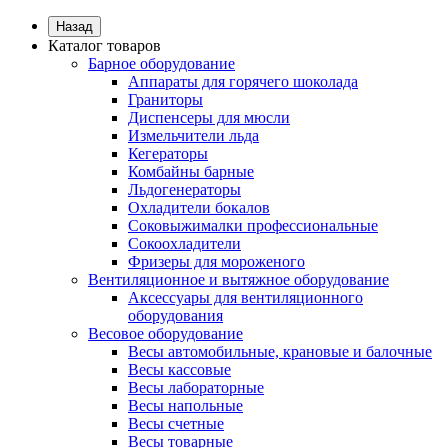
Назад
Каталог товаров
Барное оборудование
Аппараты для горячего шоколада
Граниторы
Диспенсеры для мюсли
Измельчители льда
Кегераторы
Комбайны барные
Льдогенераторы
Охладители бокалов
Соковыжималки профессиональные
Сокоохладители
Фризеры для мороженого
Вентиляционное и вытяжное оборудование
Аксессуары для вентиляционного
оборудования
Весовое оборудование
Весы автомобильные, крановые и балочные
Весы кассовые
Весы лабораторные
Весы напольные
Весы счетные
Весы товарные