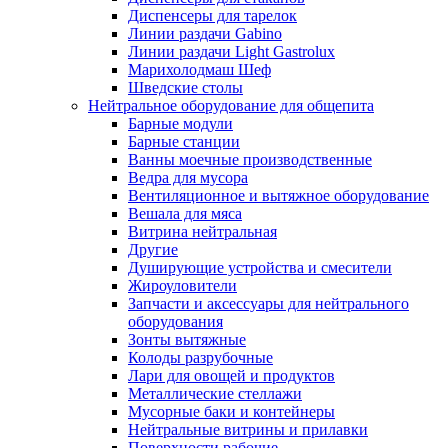
Диспенсеры для тарелок
Линии раздачи Gabino
Линии раздачи Light Gastrolux
Марихолодмаш Шеф
Шведские столы
Нейтральное оборудование для общепита
Барные модули
Барные станции
Ванны моечные производственные
Ведра для мусора
Вентиляционное и вытяжное оборудование
Вешала для мяса
Витрина нейтральная
Другие
Душирующие устройства и смесители
Жироуловители
Запчасти и аксессуары для нейтрального
оборудования
Зонты вытяжные
Колоды разрубочные
Лари для овощей и продуктов
Металлические стеллажи
Мусорные баки и контейнеры
Нейтральные витрины и прилавки
Поверхности рабочие