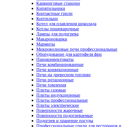
Карвинговые станции
Кипятильники
Контактные грили
Коптильни
Котел для плавления шоколада
Котлы пищеварочные
Лампы для подогрева
Макароноварки
Мармиты
Микроволновые печи профессиональные
Оборудование для картофеля фри
Пароконвектоматы
Печи комбинированные
Печи конвекционные
Печи на древесном топливе
Печи ротационные
Печи томления
Плиты газовые
Плиты индукционные
Плиты профессиональные
Плиты электрические
Поверхности жарочные
Поверхности подогреваемые
Подогрев и хранение посуды
Профессиональные грили для ресторанов и