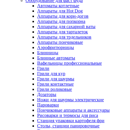
Оборудование для фаст фуда
Автоматы котлетные
Аппараты для Hot Dog
Аппараты для корн-догов
Аппараты для попкорна
Аппараты для сахарной ваты
Аппараты для тарталеток
Аппараты для трдельников
Аппараты пончиковые
Аэрофритюрницы
Блинницы
Блинные автоматы
Вафельницы профессиональные
Грили
Грили для кур
Грили для шаурмы
Грили контактные
Грили роликовые
Дозаторы
Ножи для шаурмы электрические
Пароварки
Пончиковые аппараты и аксессуары
Рисоварки и термосы для риса
Станция упаковки картофеля фри
Столы, станции панировочные