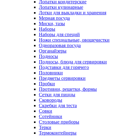
Лопатки кондитерские
Лопатки кулинарные
Лотки для выкладки и хранения
Мерная посуда
Миски, тазы
Наборы
Наборы для специй
Ножи специальные, овощечистки
Одноразовая посуда
Органайзеры
Подносы
Подносы, блюда для сервировки
Подставки для горячего
Половники
Предметы сервировки
Пробки
Противни, решетки, формы
Сетки для пиццы
Сковороды
Скребки для теста
Совки
Сотейники
Столовые приборы
Терки
Термоконтейнеры