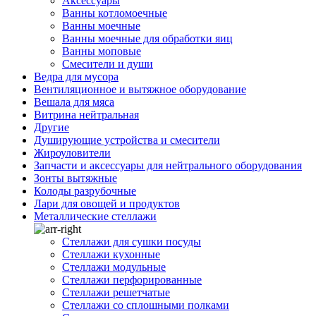
Аксессуары
Ванны котломоечные
Ванны моечные
Ванны моечные для обработки яиц
Ванны моповые
Смесители и души
Ведра для мусора
Вентиляционное и вытяжное оборудование
Вешала для мяса
Витрина нейтральная
Другие
Душирующие устройства и смесители
Жироуловители
Запчасти и аксессуары для нейтрального оборудования
Зонты вытяжные
Колоды разрубочные
Лари для овощей и продуктов
Металлические стеллажи
Стеллажи для сушки посуды
Стеллажи кухонные
Стеллажи модульные
Стеллажи перфорированные
Стеллажи решетчатые
Стеллажи со сплошными полками