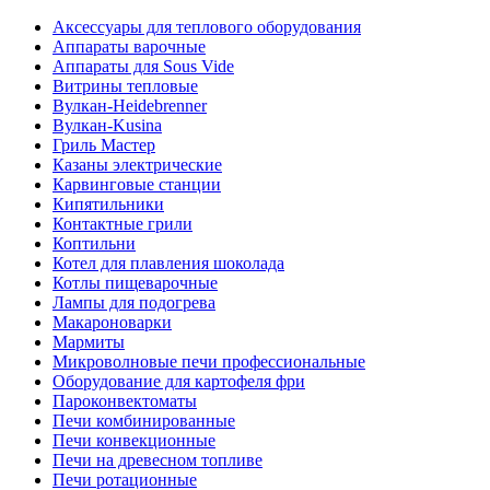
Аксессуары для теплового оборудования
Аппараты варочные
Аппараты для Sous Vide
Витрины тепловые
Вулкан-Heidebrenner
Вулкан-Kusina
Гриль Мастер
Казаны электрические
Карвинговые станции
Кипятильники
Контактные грили
Коптильни
Котел для плавления шоколада
Котлы пищеварочные
Лампы для подогрева
Макароноварки
Мармиты
Микроволновые печи профессиональные
Оборудование для картофеля фри
Пароконвектоматы
Печи комбинированные
Печи конвекционные
Печи на древесном топливе
Печи ротационные