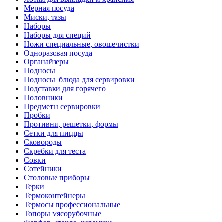
Мерная посуда
Миски, тазы
Наборы
Наборы для специй
Ножи специальные, овощечистки
Одноразовая посуда
Органайзеры
Подносы
Подносы, блюда для сервировки
Подставки для горячего
Половники
Предметы сервировки
Пробки
Противни, решетки, формы
Сетки для пиццы
Сковороды
Скребки для теста
Совки
Сотейники
Столовые приборы
Терки
Термоконтейнеры
Термосы профессиональные
Топоры мясорубочные