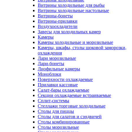
Витрины холодильные для рыбы
Витрины холодильные настольные
Витрины-бонеты
Витрины-прилавки
Воздухоохладители
Завесы для холодильных камер
Камеры
Камеры холодильные и морозильные
Камеры, шкафы, столы шоковой заморозки,
охлаждения
Лари морозильные
Лари-бонеты
Лиофильные камеры
Моноблоки
Поверхности охлаждаемые
Прилавки кассовые
Салат-бары охлаждаемые
Секции охлаждаемые встраиваемые
Сплит-системы
Стеллажи торговые холодильные
Столы для пиццы
Столы для салатов и сэндвичей
Столы комбинированные
Столы морозильные