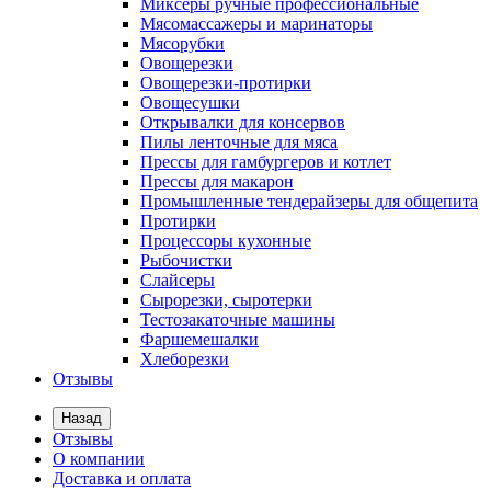
Миксеры ручные профессиональные
Мясомассажеры и маринаторы
Мясорубки
Овощерезки
Овощерезки-протирки
Овощесушки
Открывалки для консервов
Пилы ленточные для мяса
Прессы для гамбургеров и котлет
Прессы для макарон
Промышленные тендерайзеры для общепита
Протирки
Процессоры кухонные
Рыбочистки
Слайсеры
Сырорезки, сыротерки
Тестозакаточные машины
Фаршемешалки
Хлеборезки
Отзывы
Назад
Отзывы
О компании
Доставка и оплата