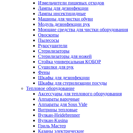
Измельчители пищевых отходов
Лампы для дезинфекции
Лампы инсектицидные
Машины для чистки обуви
Модуль дезинфекции рук
Моющие средства для чистки оборудования
Овоскопы
Пылесосы
Рукосушители
Стерилизаторы
Стерилизаторы для ножей
Стойка универсальная КОБОР
Сушилки для рук
Фены
Шкафы для дезинфекции
Шкафы для стерилизации посуды
Тепловое оборудование
Аксессуары для теплового оборудования
Аппараты варочные
Аппараты для Sous Vide
Витрины тепловые
Вулкан-Heidebrenner
Вулкан-Kusina
Гриль Мастер
Казаны электрические