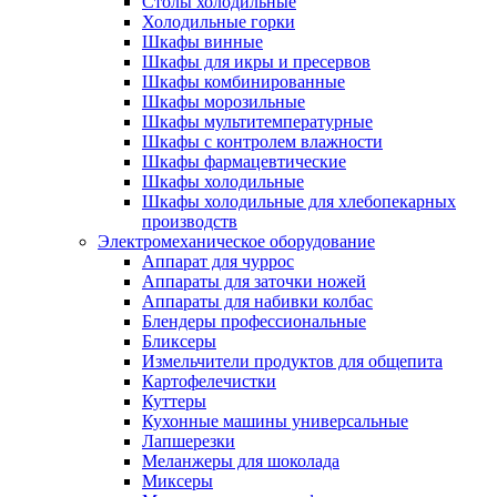
Столы холодильные
Холодильные горки
Шкафы винные
Шкафы для икры и пресервов
Шкафы комбинированные
Шкафы морозильные
Шкафы мультитемпературные
Шкафы с контролем влажности
Шкафы фармацевтические
Шкафы холодильные
Шкафы холодильные для хлебопекарных
производств
Электрoмеханическое оборудование
Аппарат для чуррос
Аппараты для заточки ножей
Аппараты для набивки колбас
Блендеры профессиональные
Бликсеры
Измельчители продуктов для общепита
Картофелечистки
Куттеры
Кухонные машины универсальные
Лапшерезки
Меланжеры для шоколада
Миксеры