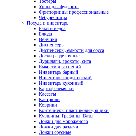
Тостеры
Урны для фудкорта
Фритюрницы профессиональные
Чебуречницы
Посуда и инвентарь
Баки и ведра
Блюда
Венчики
Диспенсеры
Диспенсеры, емкости для соуса
Доски разделочные
Дуршлаги, грохоты, сита
Емкости для специй
Инвентарь барный
Инвентарь кондитерский
Инвентарь кухонный
Картофелемялки
Кассеты
Кастрюли
Коврики
Контейнеры пластиковые, ящики
Кувшины, Графины, Вазы
Ложки для мороженого
Ложки для раздачи
Ложки соусные