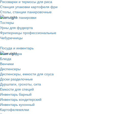
Рисоварки и термосы для риса
Станция упаковки картофеля фри
Столы, станции панировочные
Столы для панировки
Тостеры
Урны для фудкорта
Фритюрницы профессиональные
Чебуречницы
Посуда и инвентарь
Баки и ведра
Блюда
Венчики
Диспенсеры
Диспенсеры, емкости для соуса
Доски разделочные
Дуршлаги, грохоты, сита
Емкости для специй
Инвентарь барный
Инвентарь кондитерский
Инвентарь кухонный
Картофелемялки