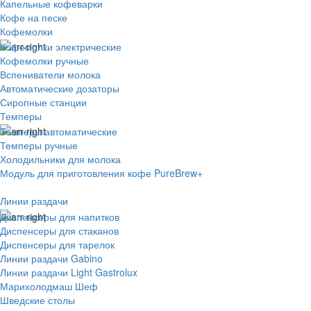
Капельные кофеварки
Кофе на песке
Кофемолки
Кофемолки электрические
Кофемолки ручные
Вспениватели молока
Автоматические дозаторы
Сиропные станции
Темперы
Темперы автоматические
Темперы ручные
Холодильники для молока
Модуль для приготовления кофе PureBrew+
Линии раздачи
Диспенсеры для напитков
Диспенсеры для стаканов
Диспенсеры для тарелок
Линии раздачи Gabino
Линии раздачи Light Gastrolux
Марихолодмаш Шеф
Шведские столы