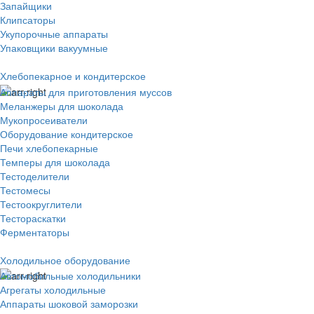
Запайщики
Клипсаторы
Укупорочные аппараты
Упаковщики вакуумные
Хлебопекарное и кондитерское
Аппараты для приготовления муссов
Меланжеры для шоколада
Мукопросеиватели
Оборудование кондитерское
Печи хлебопекарные
Темперы для шоколада
Тестоделители
Тестомесы
Тестоокруглители
Тестораскатки
Ферментаторы
Холодильное оборудование
Автомобильные холодильники
Агрегаты холодильные
Аппараты шоковой заморозки