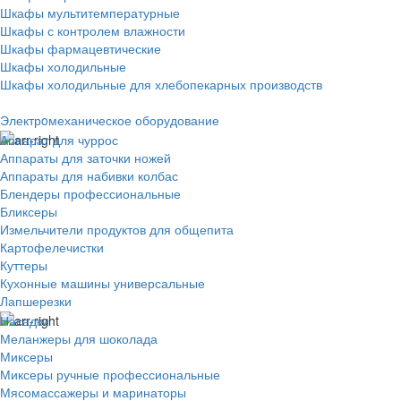
Шкафы мультитемпературные
Шкафы с контролем влажности
Шкафы фармацевтические
Шкафы холодильные
Шкафы холодильные для хлебопекарных производств
Электрoмеханическое оборудование
Аппарат для чуррос
Аппараты для заточки ножей
Аппараты для набивки колбас
Блендеры профессиональные
Бликсеры
Измельчители продуктов для общепита
Картофелечистки
Куттеры
Кухонные машины универсальные
Лапшерезки
Насадки
Меланжеры для шоколада
Миксеры
Миксеры ручные профессиональные
Мясомассажеры и маринаторы