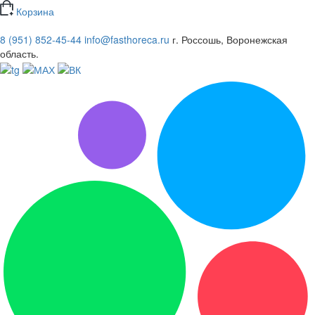
Корзина
8 (951) 852-45-44
info@fasthoreca.ru
г. Россошь, Воронежская
область.