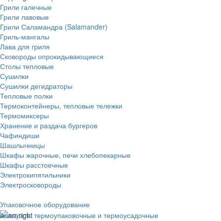
Грили галечные
Грили лавовые
Грили Саламандра (Salamander)
Гриль-мангалы
Лава для гриля
Сковороды опрокидывающиеся
Столы тепловые
Сушилки
Сушилки дегидраторы
Тепловые полки
Термоконтейнеры, тепловые тележки
Термомиксеры
Хранение и раздача бургеров
Чафиндиши
Шашлычницы
Шкафы жарочные, печи хлебопекарные
Шкафы расстоечные
Электрокипятильники
Электросковороды
Упаковочное оборудование
Аппараты термоупаковочные и термоусадочные