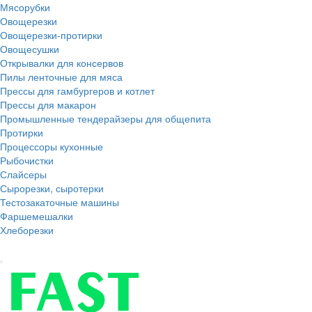
Мясорубки
Овощерезки
Овощерезки-протирки
Овощесушки
Открывалки для консервов
Пилы ленточные для мяса
Прессы для гамбургеров и котлет
Прессы для макарон
Промышленные тендерайзеры для общепита
Протирки
Процессоры кухонные
Рыбочистки
Слайсеры
Сырорезки, сыротерки
Тестозакаточные машины
Фаршемешалки
Хлеборезки