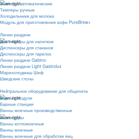
Темперы автоматические
Темперы ручные
Холодильники для молока
Модуль для приготовления кофе PureBrew+
Линии раздачи
Диспенсеры для напитков
Диспенсеры для стаканов
Диспенсеры для тарелок
Линии раздачи Gabino
Линии раздачи Light Gastrolux
Марихолодмаш Шеф
Шведские столы
Нейтральное оборудование для общепита
Барные модули
Барные станции
Ванны моечные производственные
Аксессуары
Ванны котломоечные
Ванны моечные
Ванны моечные для обработки яиц